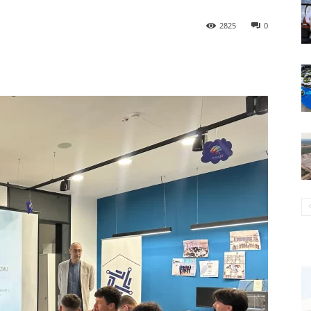
2825
0