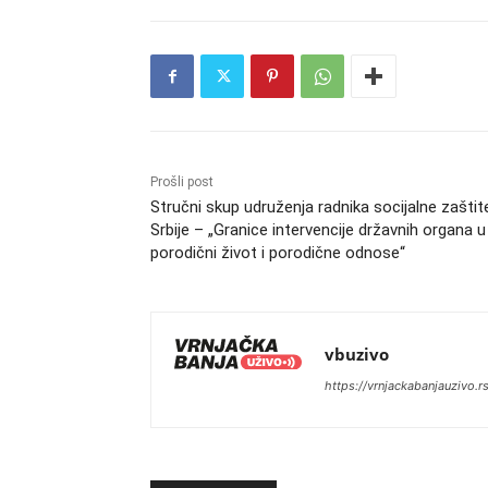
Prošli post
Stručni skup udruženja radnika socijalne zaštit
Srbije – „Granice intervencije državnih organa u
porodični život i porodične odnose“
vbuzivo
https://vrnjackabanjauzivo.r