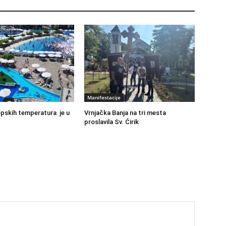
Manifestacije
pskih temperatura je u
Vrnjačka Banja na tri mesta
proslavila Sv. Ćirik