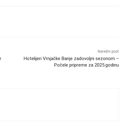
Naredni post
e
Hotelijeri Vrnjačke Banje zadovoljni sezonom –
Počele pripreme za 2025.godinu
s