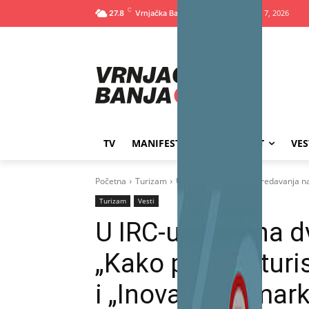
C
Петак, август 7, 2026
27.8
TV
MANIFESTACIJE
SPORT
VES
Početna
Turizam
U IRC-u održana dva predavanja na t
Turizam
Vesti
U IRC-u održana d
„Kako postati turis
i „Inovacije u mar