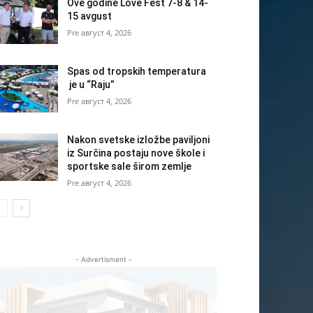
Ove godine Love Fest 7-8 & 14-
15 avgust
август 4, 2026
Spas od tropskih temperatura
je u “Raju”
август 4, 2026
Nakon svetske izložbe paviljoni
iz Surčina postaju nove škole i
sportske sale širom zemlje
август 4, 2026
- Advertisment -