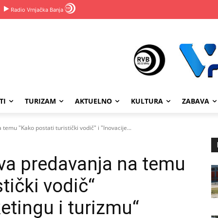
Radio Vrnjačka Banja
TI
TURIZAM
AKTUELNO
KULTURA
ZABAVA
emu "Kako postati turistički vodič" i "Inovacije...
va predavanja na temu
tički vodič“
ketingu i turizmu“