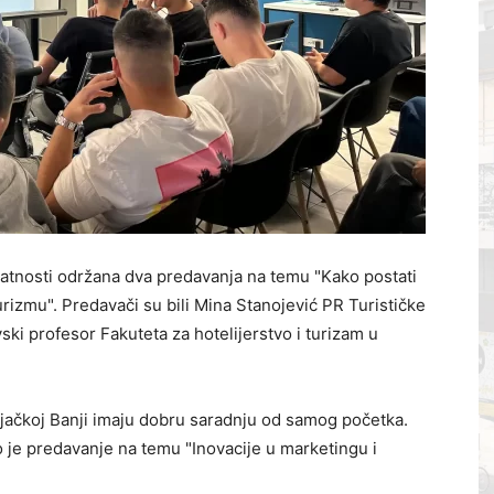
latnosti održana dva predavanja na temu "Kako postati
 turizmu". Predavači su bili Mina Stanojević PR Turističke
ski profesor Fakuteta za hotelijerstvo i turizam u
rnjačkoj Banji imaju dobru saradnju od samog početka.
 je predavanje na temu "Inovacije u marketingu i