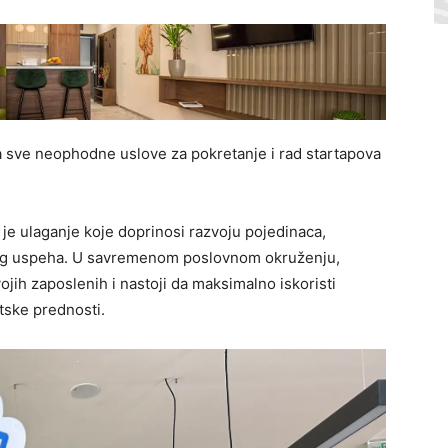
ža sve neophodne uslove za pokretanje i rad startapova
 je ulaganje koje doprinosi razvoju pojedinaca,
nog uspeha. U savremenom poslovnom okruženju,
ih zaposlenih i nastoji da maksimalno iskoristi
ntske prednosti.