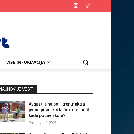
VIŠE INFORMACIJA
NAJNOVIJE VESTI
Avgust je najbolji trenutak za
jedno pitanje: šta će dete nositi
kada počne škola?
август 4, 2026