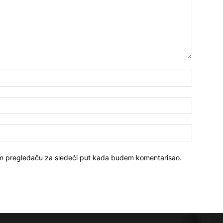
Ime*
Email:*
Sajt
vom pregledaču za sledeći put kada budem komentarisao.