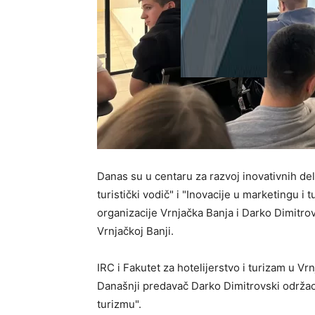
Danas su u centaru za razvoj inovativnih de
turistički vodič" i "Inovacije u marketingu i
organizacije Vrnjačka Banja i Darko Dimitrov
Vrnjačkoj Banji.
IRC i Fakutet za hotelijerstvo i turizam u V
Današnji predavač Darko Dimitrovski održao
turizmu".