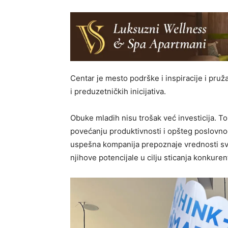
Centar je mesto podrške i inspiracije i pru
i preduzetničkih inicijativa.
Obuke mladih nisu trošak već investicija. To
povećanju produktivnosti i opšteg poslov
uspešna kompanija prepoznaje vrednosti svoj
njihove potencijale u cilju sticanja konkure