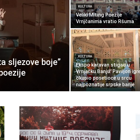
KULTURA
Veliki Miting Poezije
Vrnjčanima vratio Ršuma
KULTURA
ta sljezove boje”
Ekspo karavan stigao u
poezije
Vrnjačku Banju: Paviljon igr
okupio posetioce u srcu
najpoznatije srpske banje