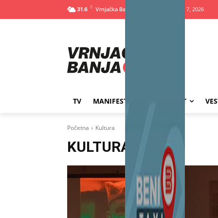
C
Петак, август 7, 2026
31.6
TV
MANIFESTACIJE
SPORT
VES
Početna
Kultura
KULTURA