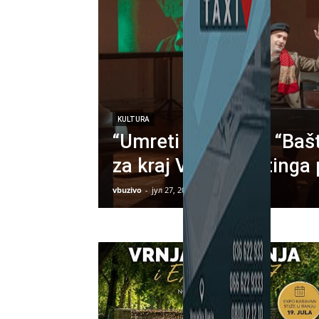
KULTURA
“Umreti je glupo” i “Baš
za kraj Velikog Mitinga 
vbuzivo
-
јул 27, 2026