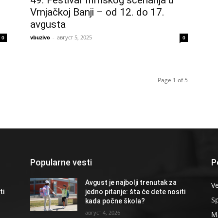
49. Festival filmskog scenarija u
Vrnjačkoj Banji – od 12. do 17.
avgusta
vbuzivo
-
август 5, 2025
0
0
Page 1 of 5
Popularne vesti
P
Avgust je najbolji trenutak za
Ve
ti
jedno pitanje: šta će dete nositi
S
kada počne škola?
август 4, 2026
Ma