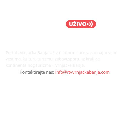
O nama
Portal „Vrnjačka Banja Uživo“ informisaće vas o najnovijim
vestima, kulturi, turizmu, zabavi,sportu iz kraljice
kontinentalnog turizma – Vrnjačke Banje.
Kontaktirajte nas:
info@rtvvrnjackabanja.com
Zapratite nas
© Sva prava zadržana Vrnjačka Banja Uživo.
Vremenska prognoza
Kontakt
O nama