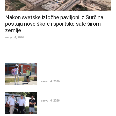
Nakon svetske izložbe paviljoni iz Surčina
postaju nove škole i sportske sale širom
zemlje
август 4, 2026
Najnovije vesti
Avgust je najbolji trenutak za jedno
pitanje: šta će dete nositi kada počne
škola?
август 4, 2026
Ove godine Love Fest 7-8 & 14-15 avgust
август 4, 2026