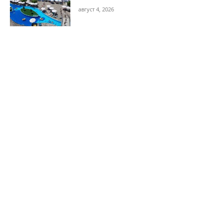
август 4, 2026
Popularne kategorije
Vesti
377
Sport
51
Manifestacije
49
Kultura
49
Turizam
33
Zabava
25
vest
19
Filmski festival
12