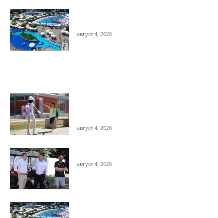
Spas od tropskih temperatura je u
“Raju”
август 4, 2026
Popularne vesti
Avgust je najbolji trenutak za jedno
pitanje: šta će dete nositi kada počne
škola?
август 4, 2026
Ove godine Love Fest 7-8 & 14-15 avgust
август 4, 2026
Spas od tropskih temperatura je u
“Raju”