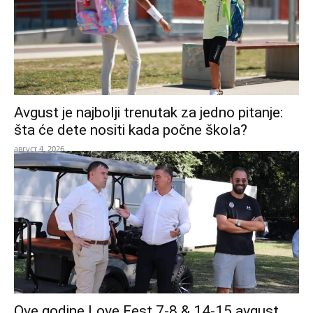
Avgust je najbolji trenutak za jedno pitanje:
šta će dete nositi kada počne škola?
август 4, 2026
Ove godine Love Fest 7-8 & 14-15 avgust