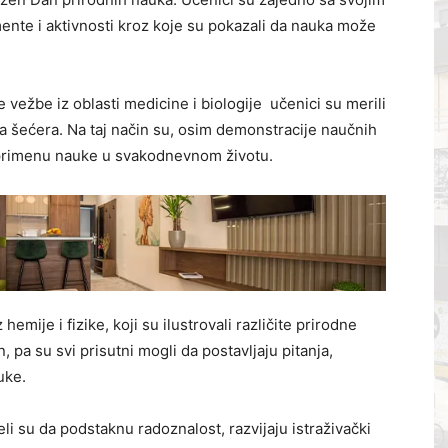
ente i aktivnosti kroz koje su pokazali da nauka može
vežbe iz oblasti medicine i biologije učenici su merili
voa šećera. Na taj način su, osim demonstracije naučnih
i primenu nauke u svakodnevnom životu.
hemije i fizike, koji su ilustrovali različite prirodne
, pa su svi prisutni mogli da postavljaju pitanja,
uke.
li su da podstaknu radoznalost, razvijaju istraživački