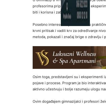
profesorima pripremili raznovrsne eksperim
biti i korisna i zabavna.
Posebno interesovanje izazvale su praktične 
krvni pritisak i vadili krv za određivanje ni
metoda, pokazali i značaj brige o zdravlju 
Osim toga, predstavljeni su i eksperimenti iz 
pojave i procese. Program je bio interaktivan
aktivno učestvuju i bolje razumeju ulogu na
Ovim događajem gimnazijalci i profesori žele