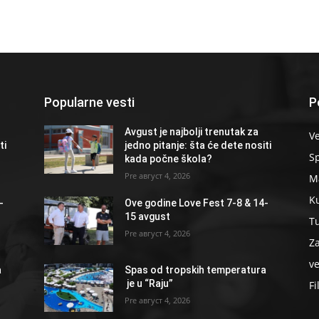
Popularne vesti
P
Avgust je najbolji trenutak za
Ve
ti
jedno pitanje: šta će dete nositi
S
kada počne škola?
август 4, 2026
Ma
K
-
Ove godine Love Fest 7-8 & 14-
15 avgust
T
август 4, 2026
Z
ve
a
Spas od tropskih temperatura
je u “Raju”
Fi
август 4, 2026