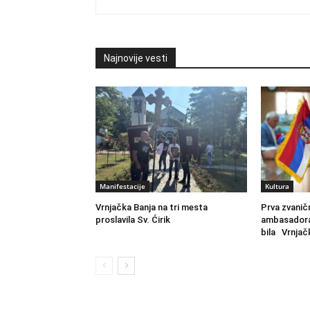
Najnovije vesti
Manifestacije
Kultura
Vrnjačka Banja na tri mesta
Prva zvanič
proslavila Sv. Ćirik
ambasadora
bila Vrnjačk