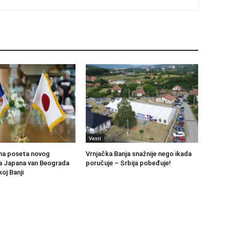
Vesti
na poseta novog
Vrnjačka Banja snažnije nego ikada
 Japana van Beograda
poručuje – Srbija pobeđuje!
oj Banji