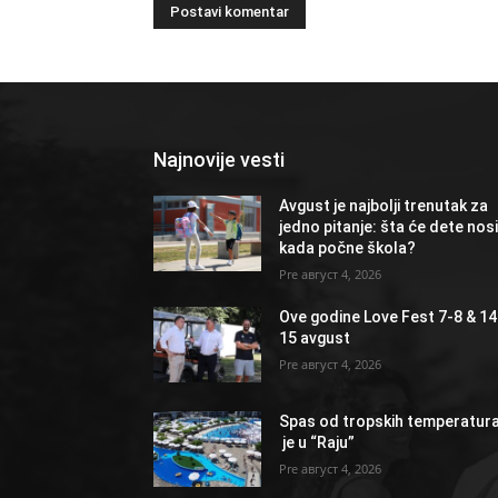
Najnovije vesti
Avgust je najbolji trenutak za
jedno pitanje: šta će dete nosi
kada počne škola?
август 4, 2026
Ove godine Love Fest 7-8 & 14
15 avgust
август 4, 2026
Spas od tropskih temperatur
je u “Raju”
август 4, 2026