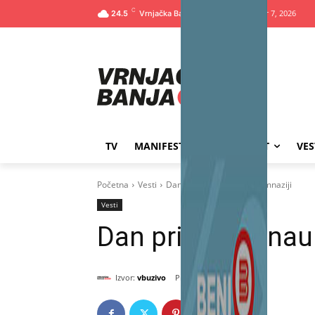
C
Петак, август 7, 2026
24.5
TV
MANIFESTACIJE
SPORT
VES
Početna
Vesti
Dan prirodnih nauka u Gimnaziji
Vesti
Dan prirodnih nau
Izvor:
vbuzivo
септембар 24, 2025