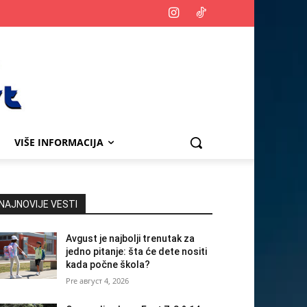
VIŠE INFORMACIJA
NAJNOVIJE VESTI
Avgust je najbolji trenutak za
jedno pitanje: šta će dete nositi
kada počne škola?
август 4, 2026