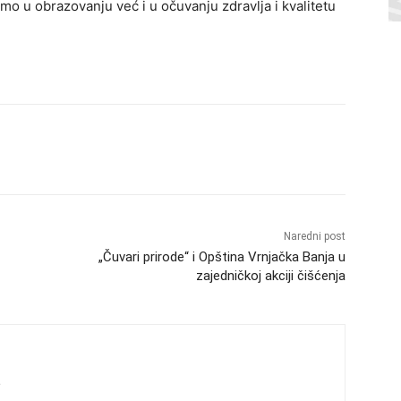
mo u obrazovanju već i u očuvanju zdravlja i kvalitetu
Naredni post
„Čuvari prirode“ i Opština Vrnjačka Banja u
zajedničkoj akciji čišćenja
s