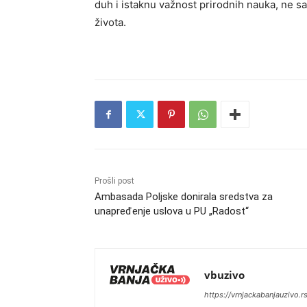
duh i istaknu važnost prirodnih nauka, ne sa
života.
Prošli post
Ambasada Poljske donirala sredstva za
unapređenje uslova u PU „Radost“
vbuzivo
https://vrnjackabanjauzivo.r