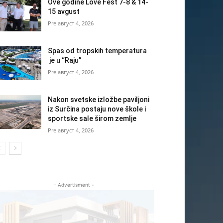
Ove godine Love Fest 7-8 & 14-
15 avgust
август 4, 2026
Spas od tropskih temperatura
je u “Raju”
август 4, 2026
Nakon svetske izložbe paviljoni
iz Surčina postaju nove škole i
sportske sale širom zemlje
август 4, 2026
- Advertisment -