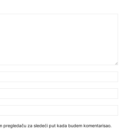
Ime*
Email:*
Sajt
vom pregledaču za sledeći put kada budem komentarisao.