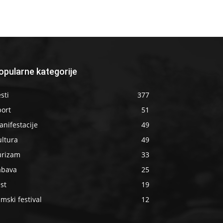
opularne kategorije
sti
377
port
51
nifestacije
49
ultura
49
urizam
33
abava
25
st
19
lmski festival
12