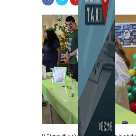
U Gimnaziji u Vrnjačkoj Banji danas je obel