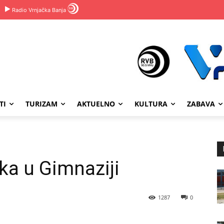
Radio Vrnjačka Banja
TI
TURIZAM
AKTUELNO
KULTURA
ZABAVA
ka u Gimnaziji
1287
0