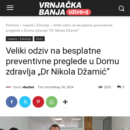
Početna
Lepota i Zdravlje
Veliki odziv na besplatne preventivne
preglede u Domu zdravlja "Dr Nikola Džamić"
Lepota i Zdravlje
Vesti
Veliki odziv na besplatne
preventivne preglede u Domu
zdravlja „Dr Nikola Džamić“
Izvor:
vbuzivo
септембар 24, 2024
2920
0