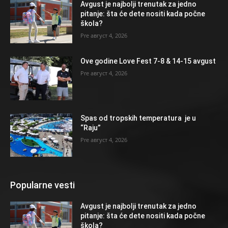
Avgust je najbolji trenutak za jedno
pitanje: šta će dete nositi kada počne
škola?
август 4, 2026
Ove godine Love Fest 7-8 & 14-15 avgust
август 4, 2026
Spas od tropskih temperatura je u
“Raju”
август 4, 2026
Popularne vesti
Avgust je najbolji trenutak za jedno
pitanje: šta će dete nositi kada počne
škola?