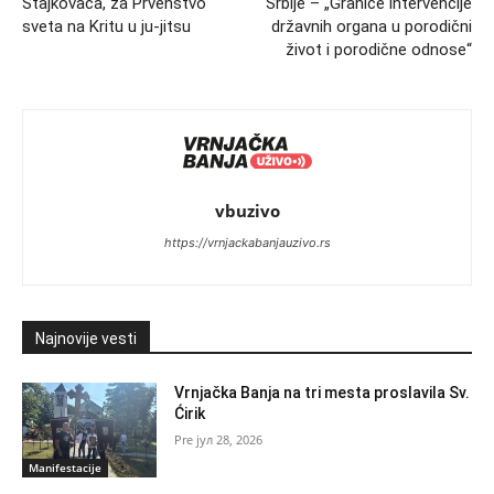
Stajkovaca, za Prvenstvo
Srbije – „Granice intervencije
sveta na Kritu u ju-jitsu
državnih organa u porodični
život i porodične odnose“
vbuzivo
https://vrnjackabanjauzivo.rs
Najnovije vesti
Vrnjačka Banja na tri mesta proslavila Sv.
Ćirik
јул 28, 2026
Manifestacije