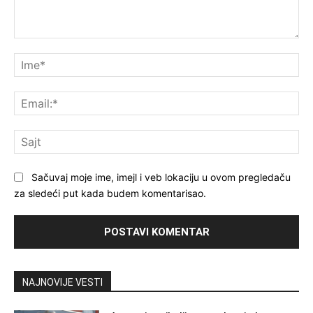
Komentar
Im
Ema
Saj
Sačuvaj moje ime, imejl i veb lokaciju u ovom pregledaču
za sledeći put kada budem komentarisao.
NAJNOVIJE VESTI