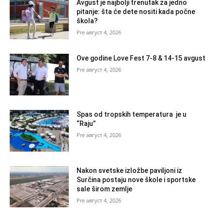
Avgust je najbolji trenutak za jedno
pitanje: šta će dete nositi kada počne
škola?
август 4, 2026
Ove godine Love Fest 7-8 & 14-15 avgust
август 4, 2026
Spas od tropskih temperatura je u
“Raju”
август 4, 2026
Nakon svetske izložbe paviljoni iz
Surčina postaju nove škole i sportske
sale širom zemlje
август 4, 2026