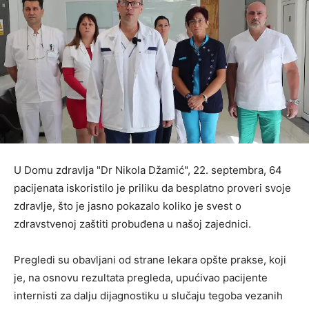
U Domu zdravlja "Dr Nikola Džamić", 22. septembra, 64
pacijenata iskoristilo je priliku da besplatno proveri svoje
zdravlje, što je jasno pokazalo koliko je svest o
zdravstvenoj zaštiti probuđena u našoj zajednici.
Pregledi su obavljani od strane lekara opšte prakse, koji
je, na osnovu rezultata pregleda, upućivao pacijente
internisti za dalju dijagnostiku u slučaju tegoba vezanih