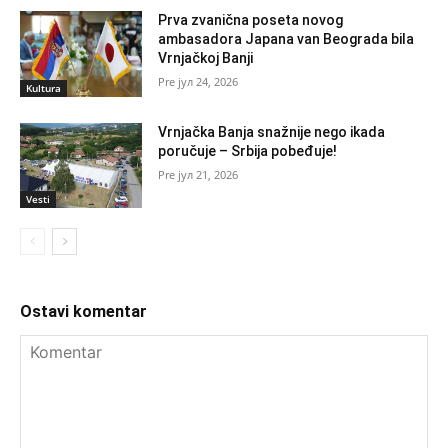
Prva zvanična poseta novog
ambasadora Japana van Beograda bila
Vrnjačkoj Banji
јул 24, 2026
Kultura
Vrnjačka Banja snažnije nego ikada
poručuje – Srbija pobeđuje!
јул 21, 2026
Vesti
Ostavi komentar