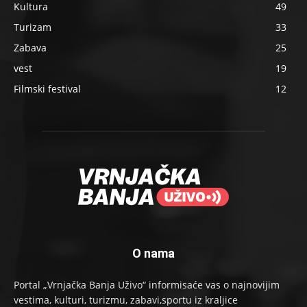
Kultura
49
Turizam
33
Zabava
25
vest
19
Filmski festival
12
O nama
Portal „Vrnjačka Banja Uživo“ informisaće vas o najnovijim
vestima, kulturi, turizmu, zabavi,sportu iz kraljice