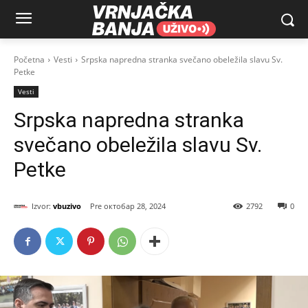
Početna
Vesti
Srpska napredna stranka svečano obeležila slavu Sv.
Petke
Vesti
Srpska napredna stranka
svečano obeležila slavu Sv.
Petke
Izvor:
vbuzivo
октобар 28, 2024
2792
0