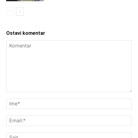
Ostavi komentar
Komentar
Im
Ema
Saj