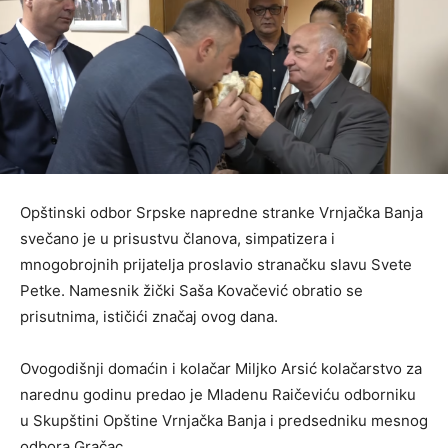
Opštinski odbor Srpske napredne stranke Vrnjačka Banja
svečano je u prisustvu članova, simpatizera i
mnogobrojnih prijatelja proslavio stranačku slavu Svete
Petke. Namesnik žički Saša Kovačević obratio se
prisutnima, ističići značaj ovog dana.
Ovogodišnji domaćin i kolačar Miljko Arsić kolačarstvo za
narednu godinu predao je Mladenu Raičeviću odborniku
u Skupštini Opštine Vrnjačka Banja i predsedniku mesnog
odbora Gračac.