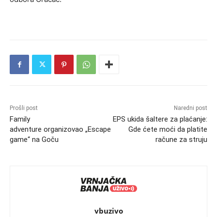
Prošli post
Naredni post
Family
EPS ukida šaltere za plaćanje:
adventure organizovao „Escape
Gde ćete moći da platite
game“ na Goču
račune za struju
vbuzivo