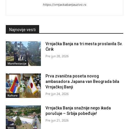
https://vrnjackabanjauzivo.rs
Najnovije vesti
Vrnjačka Banja na tri mesta proslavila Sv.
Ćirik
јул 28, 2026
Manifestacije
Prva zvanična poseta novog
ambasadora Japana van Beograda bila
Vrnjačkoj Banji
јул 24, 2026
Kultura
Vrnjačka Banja snažnije nego ikada
poručuje – Srbija pobeđuje!
јул 21, 2026
Vesti