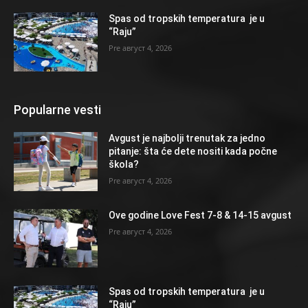
Spas od tropskih temperatura je u
“Raju”
август 4, 2026
Popularne vesti
Avgust je najbolji trenutak za jedno
pitanje: šta će dete nositi kada počne
škola?
август 4, 2026
Ove godine Love Fest 7-8 & 14-15 avgust
август 4, 2026
Spas od tropskih temperatura je u
“Raju”