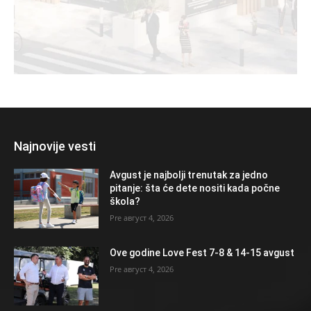
Najnovije vesti
Avgust je najbolji trenutak za jedno
pitanje: šta će dete nositi kada počne
škola?
август 4, 2026
Ove godine Love Fest 7-8 & 14-15 avgust
август 4, 2026