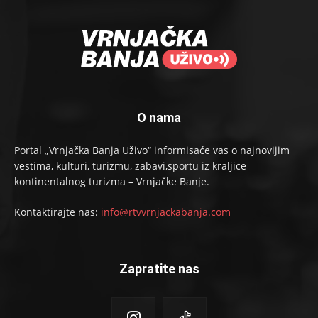
O nama
Portal „Vrnjačka Banja Uživo“ informisaće vas o najnovijim
vestima, kulturi, turizmu, zabavi,sportu iz kraljice
kontinentalnog turizma – Vrnjačke Banje.
Kontaktirajte nas:
info@rtvvrnjackabanja.com
Zapratite nas