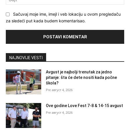
Sačuvaj moje ime, imejl i veb lokaciju u ovom pregledaču
za sledeći put kada budem komentarisao.
NAJNOVIJE VESTI
Avgust je najbolji trenutak za jedno
pitanje: šta će dete nositi kada počne
škola?
август 4, 2026
Ove godine Love Fest 7-8 & 14-15 avgust
август 4, 2026