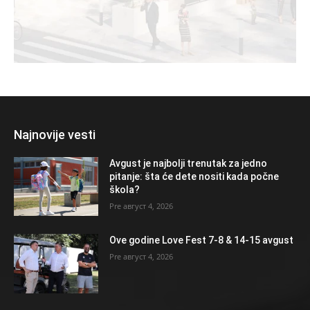
Najnovije vesti
Avgust je najbolji trenutak za jedno
pitanje: šta će dete nositi kada počne
škola?
август 4, 2026
Ove godine Love Fest 7-8 & 14-15 avgust
август 4, 2026