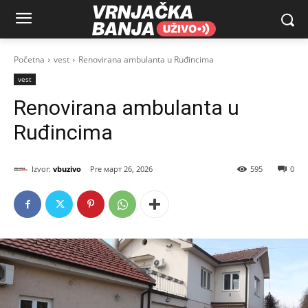
Početna
vest
Renovirana ambulanta u Ruđincima
vest
Renovirana ambulanta u
Ruđincima
Izvor:
vbuzivo
март 26, 2026
595
0