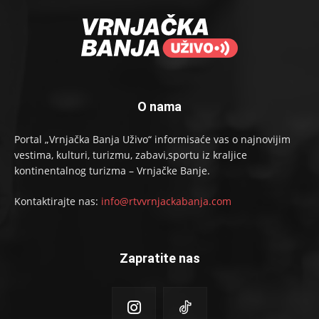
O nama
Portal „Vrnjačka Banja Uživo“ informisaće vas o najnovijim
vestima, kulturi, turizmu, zabavi,sportu iz kraljice
kontinentalnog turizma – Vrnjačke Banje.
Kontaktirajte nas:
info@rtvvrnjackabanja.com
Zapratite nas