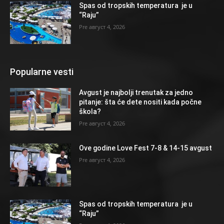
Spas od tropskih temperatura je u
“Raju”
август 4, 2026
Popularne vesti
Avgust je najbolji trenutak za jedno
pitanje: šta će dete nositi kada počne
škola?
август 4, 2026
Ove godine Love Fest 7-8 & 14-15 avgust
август 4, 2026
Spas od tropskih temperatura je u
“Raju”