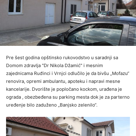
Pre šest godina opštinsko rukovodstvo u saradnji sa
Domom zdravlja "Dr Nikola Džamić" i mesnim
zajednicama Ruđinci i Vrnjci odlučilo je da bivšu „Mofazu“
renovira, opremi ambulantu, apoteku i napravi mesne
kancelarije. Dvorište je popločano kockom, urađena je
ograda , obezbeđena su parking mesta dok je za parterno
uređenje bilo zaduženo „Banjsko zelenilo“.