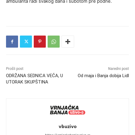
ambulanta radi svakog dana i subotom pre podne.
Prošli post
Naredni post
ODRŽANA SEDNICA VEĆA, U
Od maja i Banja dobija Lidl
UTORAK SKUPŠTINA
vbuzivo
https://vrnjackabanjauzivo.rs