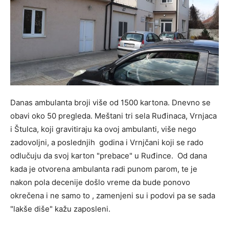
Danas ambulanta broji više od 1500 kartona. Dnevno se
obavi oko 50 pregleda. Meštani tri sela Ruđinaca, Vrnjaca
i Štulca, koji gravitiraju ka ovoj ambulanti, više nego
zadovoljni, a poslednjih godina i Vrnjčani koji se rado
odlučuju da svoj karton "prebace" u Ruđince. Od dana
kada je otvorena ambulanta radi punom parom, te je
nakon pola decenije došlo vreme da bude ponovo
okrečena i ne samo to , zamenjeni su i podovi pa se sada
"lakše diše" kažu zaposleni.