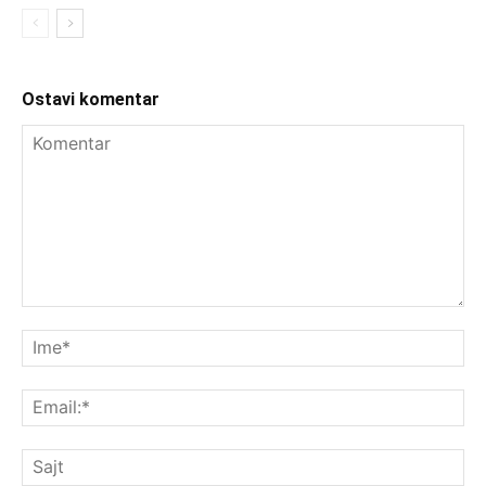
Ostavi komentar
Komentar
Im
Ema
Saj