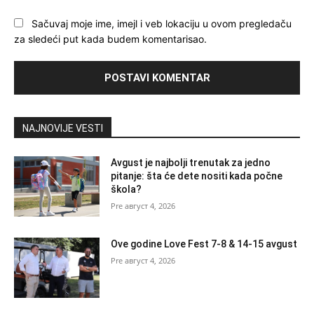
Sačuvaj moje ime, imejl i veb lokaciju u ovom pregledaču
za sledeći put kada budem komentarisao.
NAJNOVIJE VESTI
Avgust je najbolji trenutak za jedno
pitanje: šta će dete nositi kada počne
škola?
август 4, 2026
Ove godine Love Fest 7-8 & 14-15 avgust
август 4, 2026