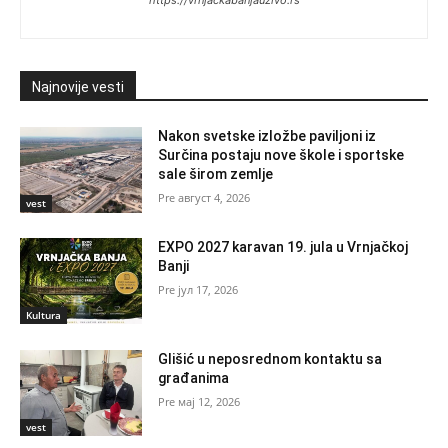
Najnovije vesti
Nakon svetske izložbe paviljoni iz
Surčina postaju nove škole i sportske
sale širom zemlje
август 4, 2026
vest
EXPO 2027 karavan 19. jula u Vrnjačkoj
Banji
јул 17, 2026
Kultura
Glišić u neposrednom kontaktu sa
građanima
мај 12, 2026
vest