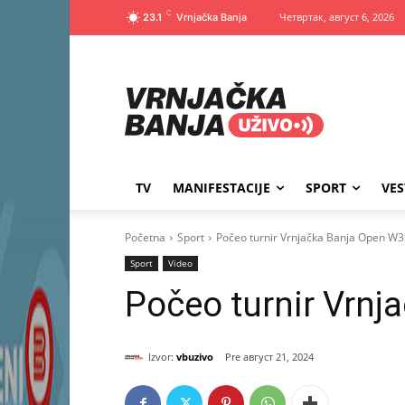
C
Четвртак, август 6, 2026
23.1
TV
MANIFESTACIJE
SPORT
VES
Početna
Sport
Počeo turnir Vrnjačka Banja Open W
Sport
Video
Počeo turnir Vrn
Izvor:
vbuzivo
август 21, 2024