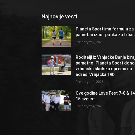
Najnovije vesti
Planeta Sport ima formulu za
pametan izbor patika za trčan
август 4, 2026
Roditelji iz Vrnjačke Banje bira
pametno: Planeta Sport dono
vrhunsku školsku opremu na
adresi Vrnjačka 19b
август 4, 2026
Ove godine Love Fest 7-8 & 14
15 avgust
август 4, 2026