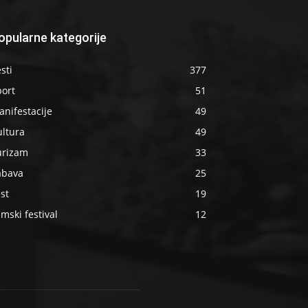
opularne kategorije
sti
377
port
51
nifestacije
49
ultura
49
urizam
33
abava
25
st
19
lmski festival
12