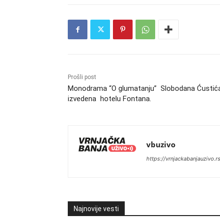
Prošli post
Monodrama “O glumatanju” Slobodana Ćustić
izvedena hotelu Fontana.
vbuzivo
https://vrnjackabanjauzivo.r
Najnovije vesti