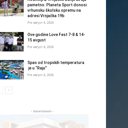
pametno: Planeta Sport donosi
vrhunsku školsku opremu na
adresi Vrnjačka 19b
август 4, 2026
Ove godine Love Fest 7-8 & 14-
15 avgust
август 4, 2026
Spas od tropskih temperatura
je u “Raju”
август 4, 2026
- Advertisment -