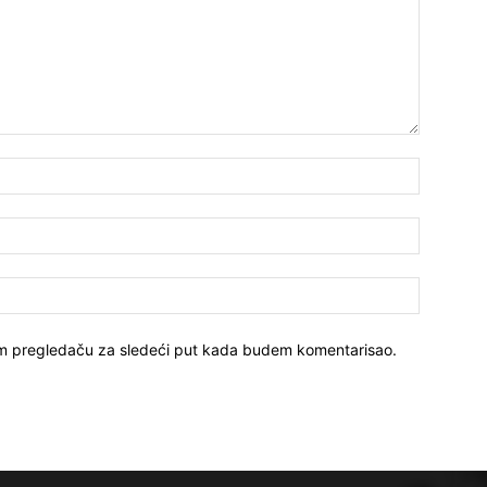
Ime*
Email:*
Sajt
vom pregledaču za sledeći put kada budem komentarisao.