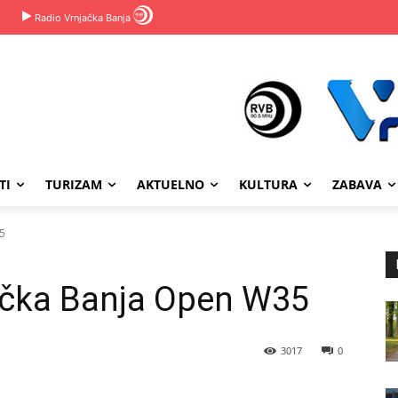
Radio Vrnjačka Banja
TI
TURIZAM
AKTUELNO
KULTURA
ZABAVA
35
jačka Banja Open W35
3017
0