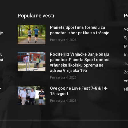
Popularne vesti
P
Planeta Sport ima formulu za
Ve
je
pametan izbor patika za trčanje
S
август 4, 2026
Ma
K
ju
Roditelji iz Vrnjačke Banje biraju
si
pametno: Planeta Sport donosi
T
vrhunsku školsku opremu na
adresi Vrnjačka 19b
Z
август 4, 2026
ve
-
Ove godine Love Fest 7-8 & 14-
Fi
15 avgust
август 4, 2026