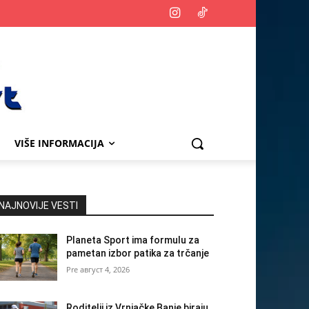
VIŠE INFORMACIJA
NAJNOVIJE VESTI
Planeta Sport ima formulu za
pametan izbor patika za trčanje
август 4, 2026
Roditelji iz Vrnjačke Banje biraju