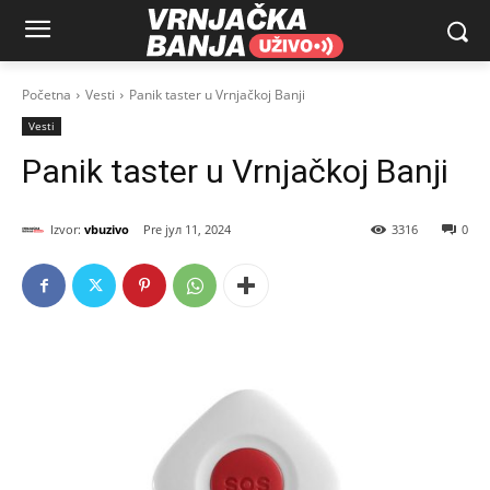
Početna
Vesti
Panik taster u Vrnjačkoj Banji
Vesti
Panik taster u Vrnjačkoj Banji
Izvor:
vbuzivo
јул 11, 2024
3316
0