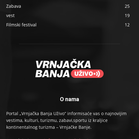
Zabava
25
vest
19
Filmski festival
12
O nama
Portal „Vrnjačka Banja Uživo“ informisaće vas o najnovijim
vestima, kulturi, turizmu, zabavi,sportu iz kraljice
kontinentalnog turizma – Vrnjačke Banje.