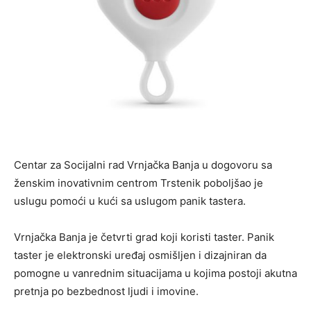
Centar za Socijalni rad Vrnjačka Banja u dogovoru sa
ženskim inovativnim centrom Trstenik poboljšao je
uslugu pomoći u kući sa uslugom panik tastera.
Vrnjačka Banja je četvrti grad koji koristi taster. Panik
taster je elektronski uređaj osmišljen i dizajniran da
pomogne u vanrednim situacijama u kojima postoji akutna
pretnja po bezbednost ljudi i imovine.