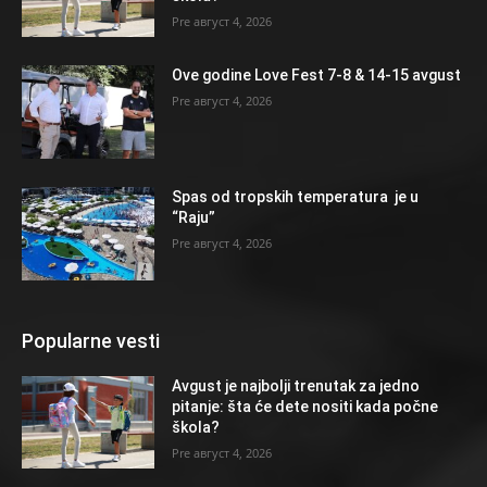
август 4, 2026
Ove godine Love Fest 7-8 & 14-15 avgust
август 4, 2026
Spas od tropskih temperatura je u
“Raju”
август 4, 2026
Popularne vesti
Avgust je najbolji trenutak za jedno
pitanje: šta će dete nositi kada počne
škola?
август 4, 2026