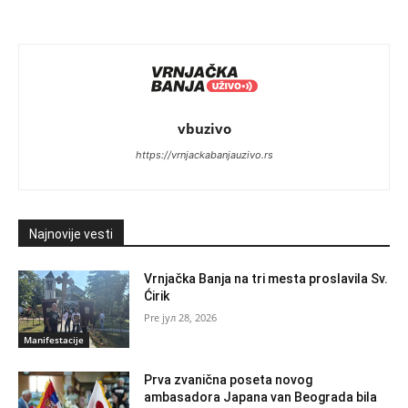
vbuzivo
https://vrnjackabanjauzivo.rs
Najnovije vesti
Vrnjačka Banja na tri mesta proslavila Sv.
Ćirik
јул 28, 2026
Manifestacije
Prva zvanična poseta novog
ambasadora Japana van Beograda bila