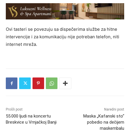
Ovi tasteri se povezuju sa dispečerima službe za hitne
intervencije i za komunikaciju nije potreban telefon, niti
internet mreža.
Prošli post
Naredni post
55.000 ljudi na koncertu
Maska „Kafanski sto“
Breskvice u Vrnjačkoj Banji
pobedio na dečijem
maskembalu