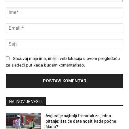
Komentar
Im
Ema
Saj
Sačuvaj moje ime, imejl i veb lokaciju u ovom pregledaču
za sledeći put kada budem komentarisao.
NAJNOVIJE VESTI
Avgust je najbolji trenutak za jedno
pitanje: šta će dete nositi kada počne
škola?