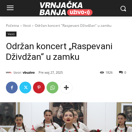
Početna
Vesti
Održan koncert "Raspevani Dživdžan" u zamku
Vesti
Održan koncert „Raspevani
Dživdžan“ u zamku
Izvor:
vbuzivo
мај 27, 2025
1826
0