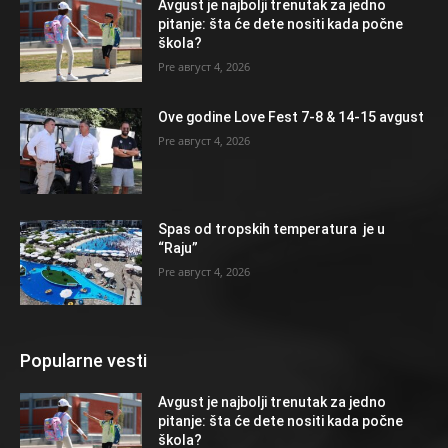
Avgust je najbolji trenutak za jedno
pitanje: šta će dete nositi kada počne
škola?
август 4, 2026
Ove godine Love Fest 7-8 & 14-15 avgust
август 4, 2026
Spas od tropskih temperatura je u
“Raju”
август 4, 2026
Popularne vesti
Avgust je najbolji trenutak za jedno
pitanje: šta će dete nositi kada počne
škola?