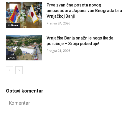
Prva zvanična poseta novog
ambasadora Japana van Beograda bila
Vrnjačkoj Banji
јул 24, 2026
Kultura
Vrnjačka Banja snažnije nego ikada
poručuje – Srbija pobeđuje!
јул 21, 2026
Vesti
Ostavi komentar