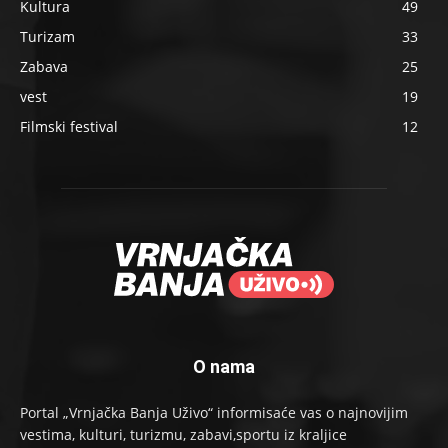
Kultura
49
Turizam
33
Zabava
25
vest
19
Filmski festival
12
O nama
Portal „Vrnjačka Banja Uživo“ informisaće vas o najnovijim
vestima, kulturi, turizmu, zabavi,sportu iz kraljice