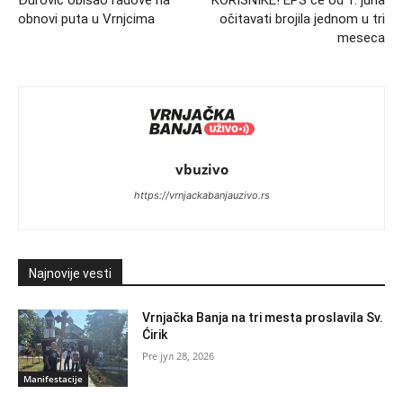
obnovi puta u Vrnjcima
očitavati brojila jednom u tri
meseca
vbuzivo
https://vrnjackabanjauzivo.rs
Najnovije vesti
Vrnjačka Banja na tri mesta proslavila Sv.
Ćirik
јул 28, 2026
Manifestacije