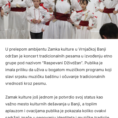
U prelepom ambijentu Zamka kulture u Vrnjačkoj Banji
održan je koncert tradicionalnih pesama u izvođenju etno
grupe pod nazivom “Raspevani Dživdžan”. Publika je
imala priliku da uživa u bogatom muzičkom programu koji
slavi srpsku muzičku baštinu i očuvanje tradicionalnih
vrednosti kroz pesmu.
Zamak kulture još jednom je potvrdio svoj status kao
važno mesto kulturnih dešavanja u Banji, a toplim
aplauzom i ovacijama publika je pokazala koliko ovakvi
sadržaji znače u negovanju identiteta i muzičke tradicije.