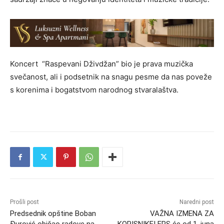
Koncert “Raspevani Dživdžan” bio je prava muzička
svečanost, ali i podsetnik na snagu pesme da nas poveže
s korenima i bogatstvom narodnog stvaralaštva.
Prošli post
Naredni post
Predsednik opštine Boban
VAŽNA IZMENA ZA
Đurović obišao radove na
KORISNIKE! EPS će od 1. juna