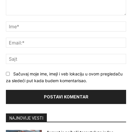
Komentar
Im
Ema
Saj
Sačuvaj moje ime, imejl i veb lokaciju u ovom pregledaču
za sledeći put kada budem komentarisao.
NAJNOVIJE VESTI