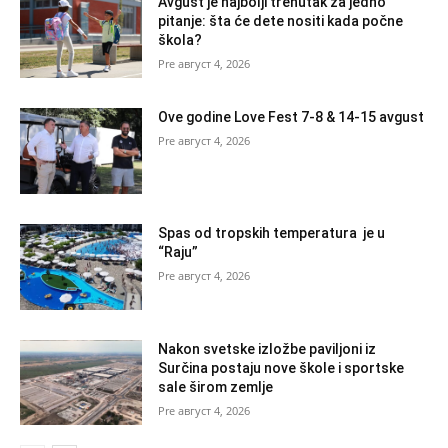
Avgust je najbolji trenutak za jedno
pitanje: šta će dete nositi kada počne
škola?
август 4, 2026
Ove godine Love Fest 7-8 & 14-15 avgust
август 4, 2026
Spas od tropskih temperatura je u
“Raju”
август 4, 2026
Nakon svetske izložbe paviljoni iz
Surčina postaju nove škole i sportske
sale širom zemlje
август 4, 2026