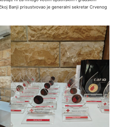
čkoj Banji prisustvovao je generalni sekretar Crvenog