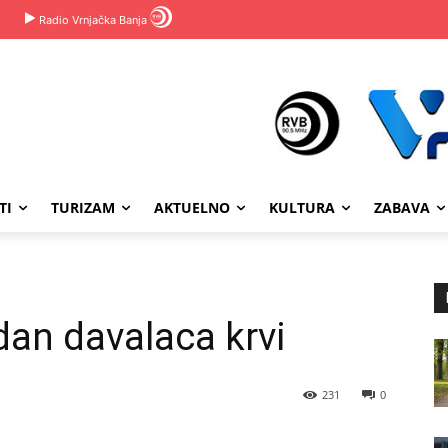
Radio Vrnjačka Banja
TI
TURIZAM
AKTUELNO
KULTURA
ZABAVA
dan davalaca krvi
231
0