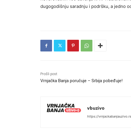
dugogodišnju saradnju i podršku, a jedno od 
Prošli post
Vrnjačka Banja poručuje – Srbija pobeđuje!
vbuzivo
https://vrnjackabanjauzivo.r