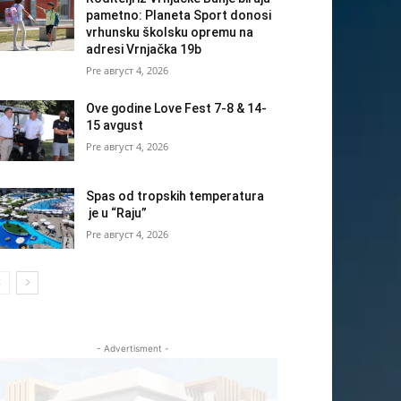
pametno: Planeta Sport donosi
vrhunsku školsku opremu na
adresi Vrnjačka 19b
август 4, 2026
Ove godine Love Fest 7-8 & 14-
15 avgust
август 4, 2026
Spas od tropskih temperatura
je u “Raju”
август 4, 2026
- Advertisment -