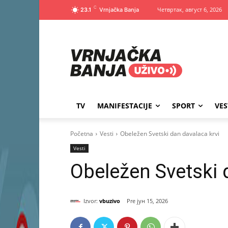
C
Четвртак, август 6, 2026
23.1
TV
MANIFESTACIJE
SPORT
VES
Početna
Vesti
Obeležen Svetski dan davalaca krvi
Vesti
Obeležen Svetski 
Izvor:
vbuzivo
јун 15, 2026