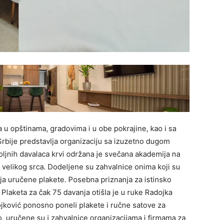
u opštinama, gradovima i u obe pokrajine, kao i sa
rbije predstavlja organizaciju sa izuzetno dugom
jnih davalaca krvi održana je svečana akademija na
velikog srca. Dodeljene su zahvalnice onima koji su
anja uručene plakete. Posebna priznanja za istinsko
Plaketa za čak 75 davanja otišla je u ruke Radojka
jković ponosno poneli plakete i ručne satove za
o, uručene su i zahvalnice organizacijama i firmama za