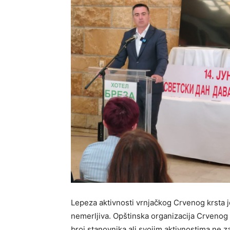
Lepeza aktivnosti vrnjačkog Crvenog krsta je
nemerljiva. Opštinska organizacija Crvenog K
broj stanovnika ali svojim aktivnostima ne 