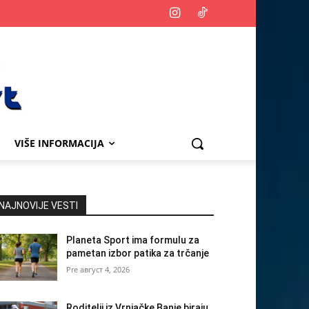
VIŠE INFORMACIJA
NAJNOVIJE VESTI
Planeta Sport ima formulu za
pametan izbor patika za trčanje
август 4, 2026
Roditelji iz Vrnjačke Banje biraju