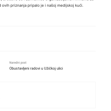
ovih priznanja pripalo je i našoj medijskoj kući.
Naredni post
Obustavljeni radovi u Užičkoj ulici
s