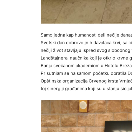
Samo jedna kap humanosti deli nečije danas 
Svetski dan dobrovoljnih davalaca krvi, sa c
nečiji život stavljaju ispred svog slobodnog
Landštajnera, naučnika koji je otkrio krvne
Banja svečanom akademiom u Hotelu Breza ob
Prisutniam se na samom početku obratila Dan
Opštinska organizacija Crvenog krsta Vrnja
toj sinergiji građanima koji su u stanju sici