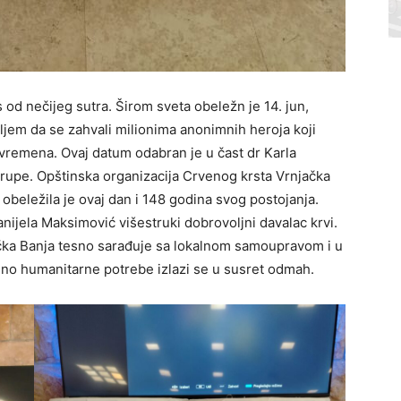
od nečijeg sutra. Širom sveta obeležn je 14. jun,
iljem da se zahvali milionima anonimnih heroja koji
 vremena. Ovaj datum odabran je u čast dr Karla
 grupe. Opštinska organizacija Crvenog krsta Vrnjačka
eležila je ovaj dan i 148 godina svog postojanja.
ijela Maksimović višestruki dobrovoljni davalac krvi.
čka Banja tesno sarađuje sa lokalnom samoupravom i u
jalno humanitarne potrebe izlazi se u susret odmah.