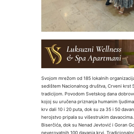
Svojom mrežom od 185 lokalnih organizacija 
sedištem Nacionalnog društva, Crveni krst S
tradicijom. Povodom Svetskog dana dobrovol
kojoj su uručena priznanja humanim ljudima 
krv dali 10 i 20 puta, dok su za 35 i 50 dav
herojstvo pripala su višestrukim davaocima. 
Biserčića, dok su Nenad Jevtović i Goran Go
neverovatnih 100 davanja krvi. Tradicionaln