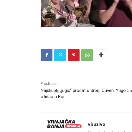
Prošli post
Najskuplji „jugić“ prodat u Srbiji: Čuveni Yugo 55
otišao u Bor
vbuzivo