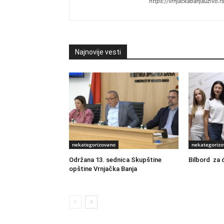
https://vrnjackabanjauzivo.r
Najnovije vesti
nekategorizovano
nekategorizo
Održana 13. sednica Skupštine
Bilbord za 
opštine Vrnjačka Banja