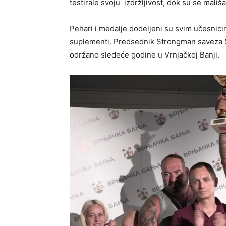
testirale svoju izdržljivost, dok su se mališ
Pehari i medalje dodeljeni su svim učesnic
suplementi. Predsednik Strongman saveza Sr
održano sledeće godine u Vrnjačkoj Banji.