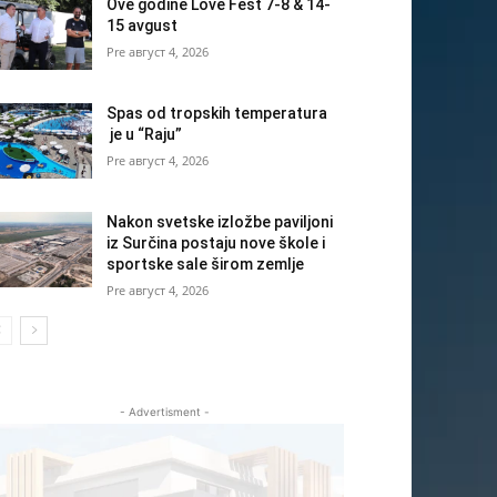
Ove godine Love Fest 7-8 & 14-
15 avgust
август 4, 2026
Spas od tropskih temperatura
je u “Raju”
август 4, 2026
Nakon svetske izložbe paviljoni
iz Surčina postaju nove škole i
sportske sale širom zemlje
август 4, 2026
- Advertisment -