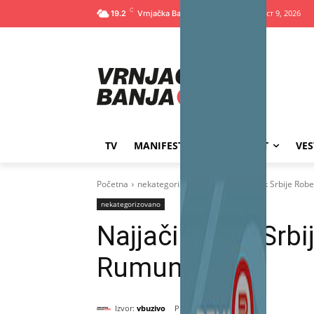
C
Недеља, август 9, 2026
19.2
TV
MANIFESTACIJE
SPORT
VES
Početna
nekategorizovano
Najjači čovek Srbije Rob
nekategorizovano
Najjači čovek Srbi
Rumunije
Izvor:
vbuzivo
август 26, 2024