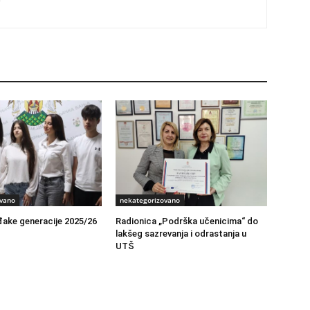
s
vano
nekategorizovano
đake generacije 2025/26
Radionica „Podrška učenicima“ do
lakšeg sazrevanja i odrastanja u
UTŠ