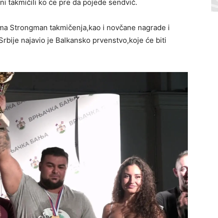
ani takmičili ko će pre da pojede sendvič.
ima Strongman takmičenja,kao i novčane nagrade i
bije najavio je Balkansko prvenstvo,koje će biti