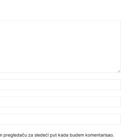
Ime*
Email:*
Sajt
vom pregledaču za sledeći put kada budem komentarisao.