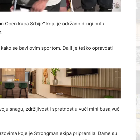
n Open kupa Srbije“ koje je održano drugi put u
e.
 kako se bavi ovim sportom. Da li je teško opravdati
voju snagu,izdržljivost i spretnost u vuči mini busa,vuči
izazovima koje je Strongman ekipa pripremila. Dame su