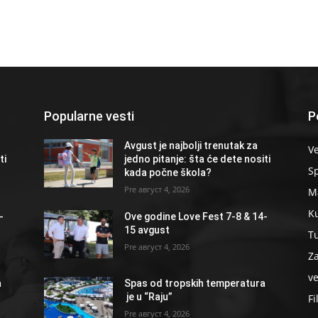
Popularne vesti
P
Avgust je najbolji trenutak za
Ve
ti
jedno pitanje: šta će dete nositi
S
kada počne škola?
август 4, 2026
Ma
K
-
Ove godine Love Fest 7-8 & 14-
15 avgust
T
август 4, 2026
Z
ve
a
Spas od tropskih temperatura
je u “Raju”
Fi
август 4, 2026