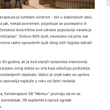
rapeuta je lumbalni sindrom - bol u slabinskom delu
 jak, nekad povremen, pojavljuje se postepeno ili
 učestalost bola kičme kod odrasle populacije navela je
vilizacije“. Gotovo 80% ljudi, nevezano od pola, bar
lovina radno sposobnih ljudi zbog istih tegoba zatraži
40 godina, ali je kod starijih bolesnika intenzivniji.
za pojavu ovog stanja su ona koja uključuju podizanje,
 postavljenih objekata. Važno je znati kako se uprkos
o oporavlja najduže u roku od četiri nedelje.
 fizioterapeuti SB "Merkur" pozivaju da im se
 u ponedeljak, 09.septembra ispred zgrade
.