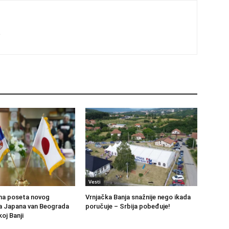
s
Vesti
na poseta novog
Vrnjačka Banja snažnije nego ikada
 Japana van Beograda
poručuje – Srbija pobeđuje!
oj Banji