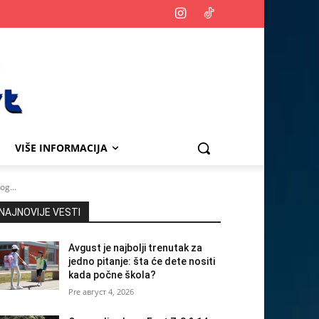
VIŠE INFORMACIJA
g...
NAJNOVIJE VESTI
Avgust je najbolji trenutak za
jedno pitanje: šta će dete nositi
kada počne škola?
август 4, 2026