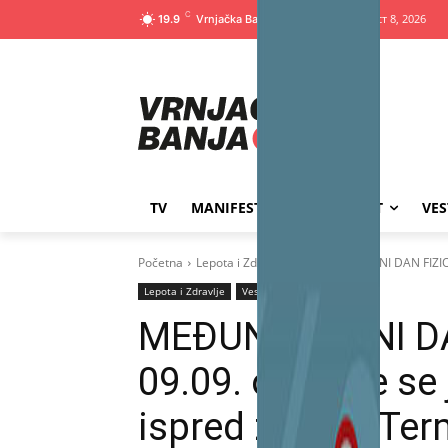
C
Субота, август 8, 2026
19.9
TV
MANIFESTACIJE
SPORT
VES
Početna
Lepota i Zdravlje
MEĐUNARODNI DAN FIZIOTER
Lepota i Zdravlje
Vesti
MEĐUNARODNI DA
09.09. održaće se 
ispred zgrade Ter