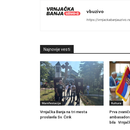
vbuzivo
https://vrnjackabanjauzivo.r
Najnovije vesti
Manifestacije
Kultura
Vrnjačka Banja na tri mesta
Prva zvanič
proslavila Sv. Ćirik
ambasadora
bila Vrnjačk