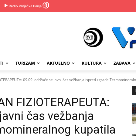
Radio Vrnjačka Banja
TI
TURIZAM
AKTUELNO
KULTURA
ZABAVA
APEUTA: 09.09. održaće se javni čas vežbanja ispred zgrade Termomineralno
N FIZIOTERAPEUTA:
javni čas vežbanja
momineralnog kupatila