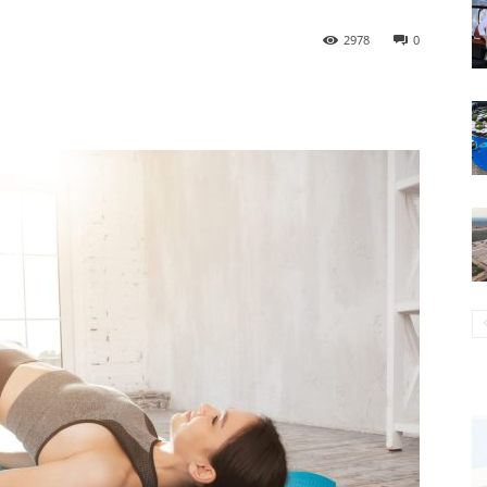
2978
0