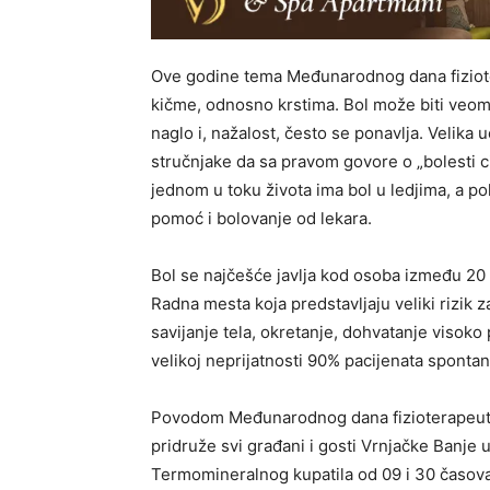
Ove godine tema Međunarodnog dana fiziote
kičme, odnosno krstima. Bol može biti veoma
naglo i, nažalost, često se ponavlja. Velika
stručnjake da sa pravom govore o „bolesti ci
jednom u toku života ima bol u ledjima, a po
pomoć i bolovanje od lekara.
Bol se najčešće javlja kod osoba između 20 i 
Radna mesta koja predstavljaju veliki rizik 
savijanje tela, okretanje, dohvatanje visoko
velikoj neprijatnosti 90% pacijenata spontan
Povodom Međunarodnog dana fizioterapeuta,
pridruže svi građani i gosti Vrnjačke Banje
Termomineralnog kupatila od 09 i 30 časova