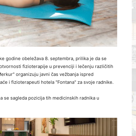
ke godine obeležava 8. septembra, prilika je da se
tvornosti fizioterapije u prevenciji i lečenju različitih
Merkur" organizuju javni čas vežbanja ispred
e i fizioterapeuti hotela "Fontana" za svoje radnike.
da se sagleda pozicija tih medicinskih radnika u