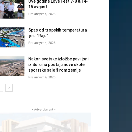
Ove godine Love Fest 7-8 & 14-
15 avgust
август 4, 2026
Spas od tropskih temperatura
je u “Raju”
август 4, 2026
Nakon svetske izložbe paviljoni
iz Surčina postaju nove škole i
sportske sale širom zemlje
август 4, 2026
- Advertisment -