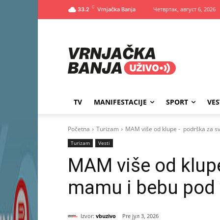
C
Четвртак, август 6, 2026
33.2
TV
MANIFESTACIJE
SPORT
VES
Početna
Turizam
MAM više od klupe - podrška za s
Turizam
Vesti
MAM više od klup
mamu i bebu pod
Izvor:
vbuzivo
јул 3, 2026