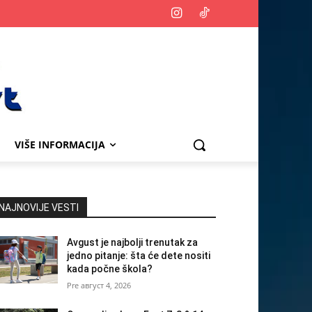
VIŠE INFORMACIJA
NAJNOVIJE VESTI
Avgust je najbolji trenutak za
jedno pitanje: šta će dete nositi
kada počne škola?
август 4, 2026