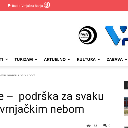
Radio Vrnjačka Banja
TI
TURIZAM
AKTUELNO
KULTURA
ZABAVA
vaku mamu i bebu pod...
e – podrška za svaku
 vrnjačkim nebom
158
0