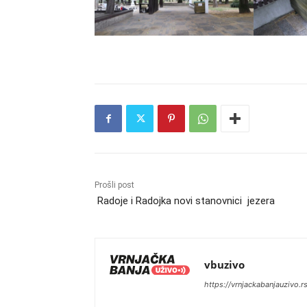
Prošli post
Radoje i Radojka novi stanovnici jezera
vbuzivo
https://vrnjackabanjauzivo.r