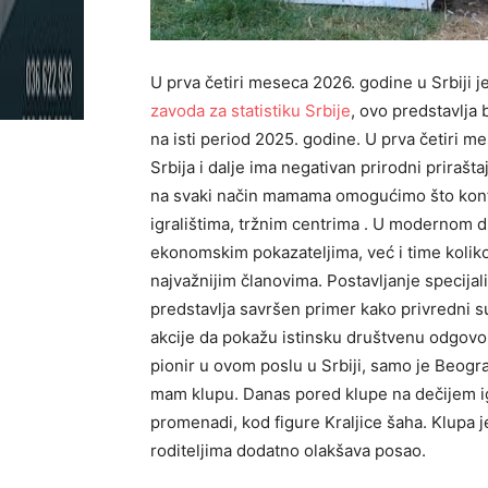
U prva četiri meseca 2026. godine u Srbiji
zavoda za statistiku Srbije
, ovo predstavlja 
na isti period 2025. godine. U prva četiri 
Srbija i dalje ima negativan prirodni priraš
na svaki način mamama omogućimo što konfor
igralištima, tržnim centrima . U modernom 
ekonomskim pokazateljima, već i time koliko
najvažnijim članovima. Postavljanje specija
predstavlja savršen primer kako privredni 
akcije da pokažu istinsku društvenu odgovor
pionir u ovom poslu u Srbiji, samo je Beogr
mam klupu. Danas pored klupe na dečijem ig
promenadi, kod figure Kraljice šaha. Klupa
roditeljima dodatno olakšava posao.