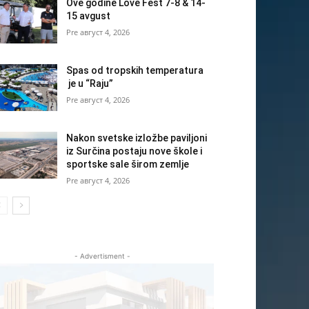
Ove godine Love Fest 7-8 & 14-
15 avgust
август 4, 2026
Spas od tropskih temperatura
je u “Raju”
август 4, 2026
Nakon svetske izložbe paviljoni
iz Surčina postaju nove škole i
sportske sale širom zemlje
август 4, 2026
- Advertisment -