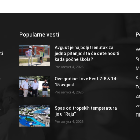
Popularne vesti
P
Avgust je najbolji trenutak za
Ve
ti
jedno pitanje: šta će dete nositi
S
kada počne škola?
август 4, 2026
Ma
K
-
Ove godine Love Fest 7-8 & 14-
15 avgust
T
август 4, 2026
Z
ve
a
Spas od tropskih temperatura
je u “Raju”
Fi
август 4, 2026