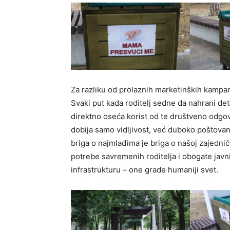
Za razliku od prolaznih marketinških kampanja
Svaki put kada roditelj sedne da nahrani dete
direktno oseća korist od te društveno odgovo
dobija samo vidljivost, već duboko poštovan
briga o najmlađima je briga o našoj zajednič
potrebe savremenih roditelja i obogate javn
infrastrukturu – one grade humaniji svet.