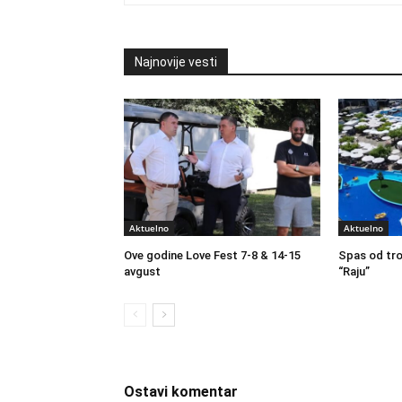
Najnovije vesti
Aktuelno
Aktuelno
Ove godine Love Fest 7-8 & 14-15
Spas od tro
avgust
“Raju”
Ostavi komentar