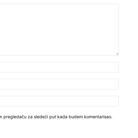
Ime*
Email:*
Sajt
vom pregledaču za sledeći put kada budem komentarisao.