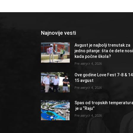
Najnovije vesti
Avgust je najbolji trenutak za
jedno pitanje: šta će dete nosi
kada počne škola?
август 4, 2026
Ove godine Love Fest 7-8 & 14
15 avgust
август 4, 2026
Spas od tropskih temperatur
je u “Raju”
август 4, 2026