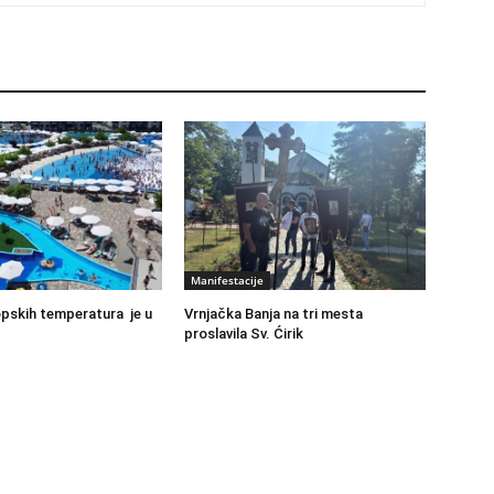
Manifestacije
pskih temperatura je u
Vrnjačka Banja na tri mesta
proslavila Sv. Ćirik