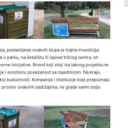
, postavljanje ovakvih klupa je trajna investicija.
 u parku, na šetalištu ili ispred tržnog centra, on
rne inicijative. Brend koji stoji iza takvog projekta ne
je i emotivnu povezanost sa zajednicom. Na kraju,
koj budućnosti. Kompanije i institucije koje prepoznaju
i prostor ovakvim sadržajima, ne grade samo bolju