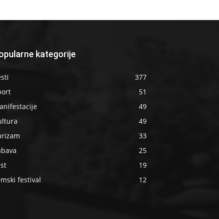
opularne kategorije
sti
377
port
51
nifestacije
49
ultura
49
urizam
33
abava
25
st
19
lmski festival
12