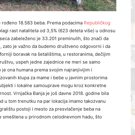
 je rođeno 18.583 beba. Prema podacima
Republičkog
blagi rast nataliteta od 3,5% (623 deteta više) u odnosu
meseca zabeleženo je 33.201 preminulih, što znači da
taj, zato je važno da budemo društveno odgovorni i da
niji boravak na šetalištima, u restoranima, dečijim
društvu, uspeh jedne zajednice ne meri se samo
 je ona humana prema svojim najranjivijim i
lizovanih klupa za mame i bebe u javnim prostorima
subjekti i lokalne samouprave mogu kroz konkretne
nost. Vrnjačka Banja je još davne 2018. godine bila
ad u tom trenutku na par lokacija imamo takozvanu
ralištu postoji i mesto za presvlačenje beba na
 je smeštena u prirodnom celodnevnom hadu, što