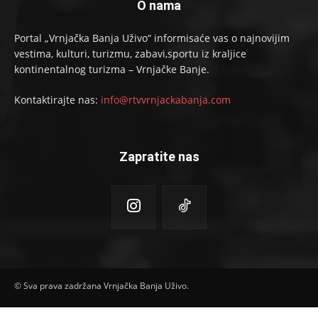
O nama
Portal „Vrnjačka Banja Uživo“ informisaće vas o najnovijim
vestima, kulturi, turizmu, zabavi,sportu iz kraljice
kontinentalnog turizma – Vrnjačke Banje.
Kontaktirajte nas:
info@rtvvrnjackabanja.com
Zapratite nas
© Sva prava zadržana Vrnjačka Banja Uživo.
Vremenska prognoza
Kontakt
O nama