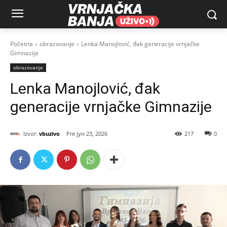
Početna
obrazovanje
Lenka Manojlović, đak generacije vrnjačke
Gimnazije
obrazovanje
Lenka Manojlović, đak
generacije vrnjačke Gimnazije
Izvor:
vbuzivo
јун 23, 2026
217
0