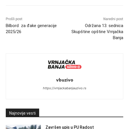
Prošli post
Naredni post
Bilbord za đake generacije
Održana 13. sednica
2025/26
Skupštine opštine Vrnjačka
Banja
vbuzivo
https://vrnjackabanjauzivo.rs
Najnovije vesti
Završen upis u PU Radost