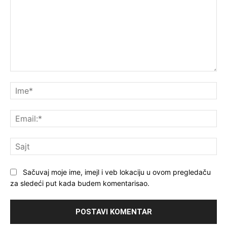
Komentar
Im
Ema
Saj
Sačuvaj moje ime, imejl i veb lokaciju u ovom pregledaču
za sledeći put kada budem komentarisao.