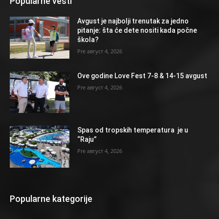
Popularne vesti
Avgust je najbolji trenutak za jedno
pitanje: šta će dete nositi kada počne
škola?
август 4, 2026
Ove godine Love Fest 7-8 & 14-15 avgust
август 4, 2026
Spas od tropskih temperatura je u
“Raju”
август 4, 2026
Popularne kategorije