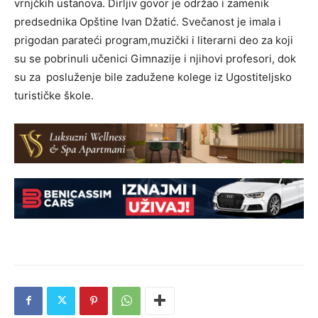
vrnjčkih ustanova. Dirljiv govor je održao i zamenik
predsednika Opštine Ivan Džatić. Svečanost je imala i
prigodan parateći program,muzički i literarni deo za koji
su se pobrinuli učenici Gimnazije i njihovi profesori, dok
su za posluženje bile zadužene kolege iz Ugostiteljsko
turističke škole.