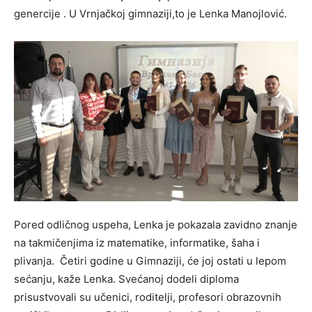
genercije . U Vrnjačkoj gimnaziji,to je Lenka Manojlović.
Pored odličnog uspeha, Lenka je pokazala zavidno znanje
na takmičenjima iz matematike, informatike, šaha i
plivanja. Četiri godine u Gimnaziji, će joj ostati u lepom
sećanju, kaže Lenka. Svećanoj dodeli diploma
prisustvovali su učenici, roditelji, profesori obrazovnih