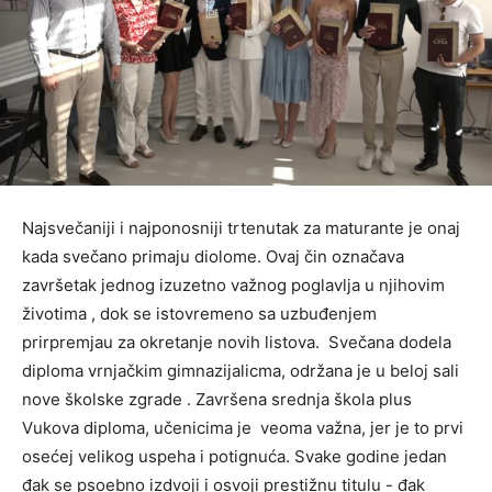
Najsvečaniji i najponosniji trtenutak za maturante je onaj
kada svečano primaju diolome. Ovaj čin označava
završetak jednog izuzetno važnog poglavlja u njihovim
životima , dok se istovremeno sa uzbuđenjem
prirpremjau za okretanje novih listova. Svečana dodela
diploma vrnjačkim gimnazijalicma, održana je u beloj sali
nove školske zgrade . Završena srednja škola plus
Vukova diploma, učenicima je veoma važna, jer je to prvi
osećej velikog uspeha i potignuća. Svake godine jedan
đak se psoebno izdvoji i osvoji prestižnu titulu - đak