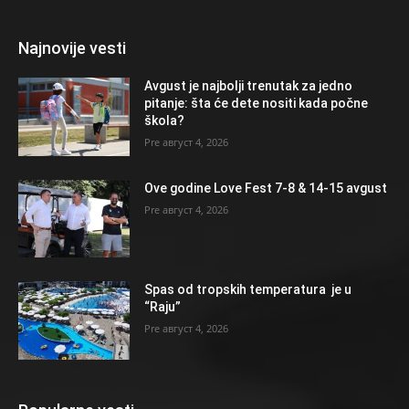
Najnovije vesti
Avgust je najbolji trenutak za jedno
pitanje: šta će dete nositi kada počne
škola?
август 4, 2026
Ove godine Love Fest 7-8 & 14-15 avgust
август 4, 2026
Spas od tropskih temperatura je u
“Raju”
август 4, 2026