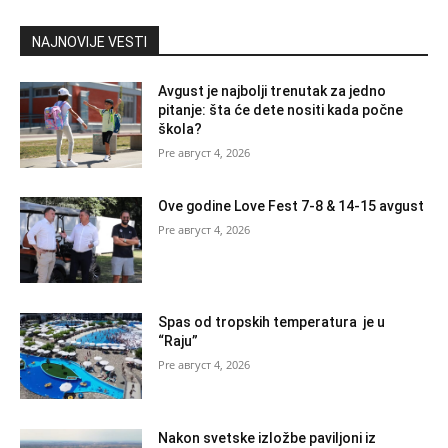
NAJNOVIJE VESTI
Avgust je najbolji trenutak za jedno
pitanje: šta će dete nositi kada počne
škola?
август 4, 2026
Ove godine Love Fest 7-8 & 14-15 avgust
август 4, 2026
Spas od tropskih temperatura je u
“Raju”
август 4, 2026
Nakon svetske izložbe paviljoni iz