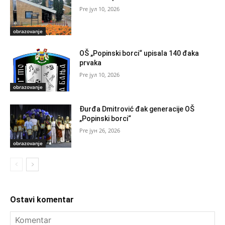
јул 10, 2026
obrazovanje
OŠ „Popinski borci“ upisala 140 đaka
prvaka
јул 10, 2026
obrazovanje
Đurđa Dmitrović đak generacije OŠ
„Popinski borci“
јун 26, 2026
obrazovanje
Ostavi komentar