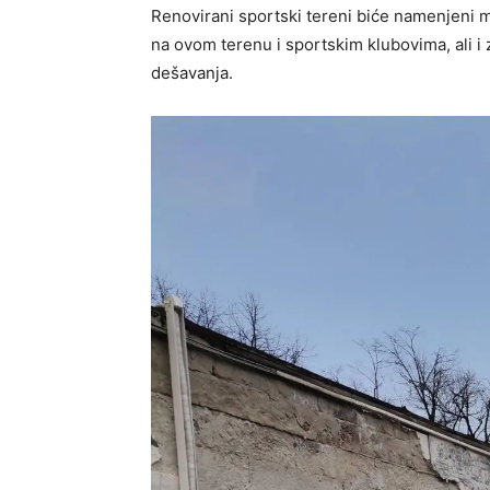
Renovirani sportski tereni biće namenjeni m
na ovom terenu i sportskim klubovima, ali i z
dešavanja.