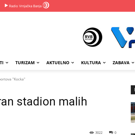
Radio Vrnjačka Banja
TI
TURIZAM
AKTUELNO
KULTURA
ZABAVA
portova "Kocka"
an stadion malih
3022
0