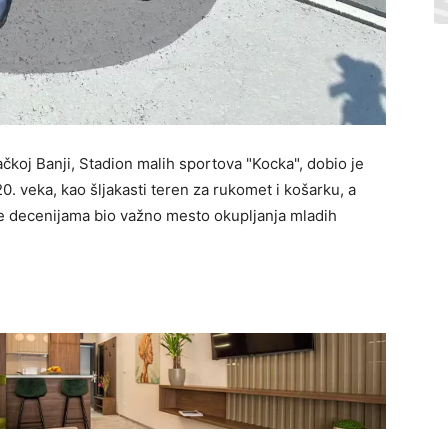
ačkoj Banji, Stadion malih sportova "Kocka", dobio je
. veka, kao šljakasti teren za rukomet i košarku, a
 je decenijama bio važno mesto okupljanja mladih