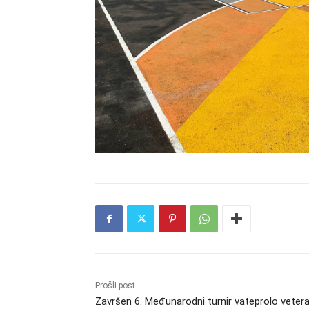
Prošli post
Završen 6. Međunarodni turnir vateprolo veter