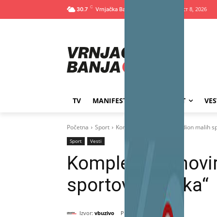
C
Субота, август 8, 2026
30.7
TV
MANIFESTACIJE
SPORT
VES
Početna
Sport
Kompletno renoviran stadion malih s
Sport
Vesti
Kompletno renovir
sportova „Kocka“
Izvor:
vbuzivo
септембар 4, 2024