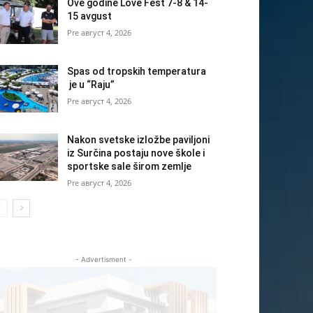
Ove godine Love Fest 7-8 & 14-
15 avgust
август 4, 2026
Spas od tropskih temperatura
je u “Raju”
август 4, 2026
Nakon svetske izložbe paviljoni
iz Surčina postaju nove škole i
sportske sale širom zemlje
август 4, 2026
- Advertisment -