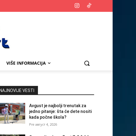
VIŠE INFORMACIJA
NAJNOVIJE VESTI
Avgust je najbolji trenutak za
jedno pitanje: šta će dete nositi
kada počne škola?
август 4, 2026