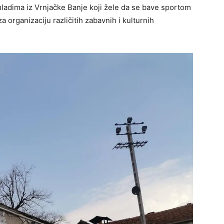
ladima iz Vrnjačke Banje koji žele da se bave sportom
a organizaciju različitih zabavnih i kulturnih