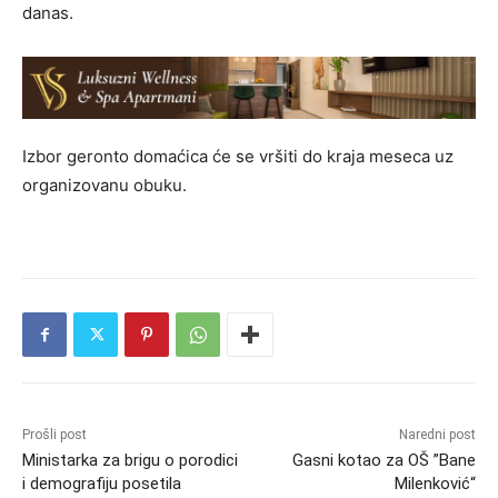
danas.
Izbor geronto domaćica će se vršiti do kraja meseca uz
organizovanu obuku.
Prošli post
Naredni post
Ministarka za brigu o porodici
Gasni kotao za OŠ ”Bane
i demografiju posetila
Milenković“