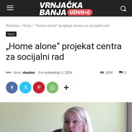
Početna
Vesti
"Home alone" projekat centra za socijalni rad
Vesti
„Home alone“ projekat centra
za socijalni rad
Izvor:
vbuzivo
новембар 5, 2024
2634
0