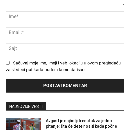
Komentar
Im
Ema
Saj
Sačuvaj moje ime, imejl i veb lokaciju u ovom pregledaču
za sledeći put kada budem komentarisao.
NAJNOVIJE VESTI
Avgust je najbolji trenutak za jedno
pitanje: šta će dete nositi kada počne