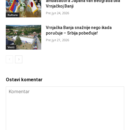
ambasadora Japana van Beograda bila
Vrnjačkoj Banji
јул 24, 2026
Kultura
Vrnjačka Banja snažnije nego ikada
poručuje – Srbija pobeđuje!
јул 21, 2026
Vesti
Ostavi komentar