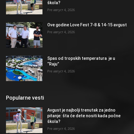
škola?
август 4, 2026
Ove godine Love Fest 7-8 & 14-15 avgust
август 4, 2026
Spas od tropskih temperatura je u
“Raju”
август 4, 2026
Popularne vesti
Avgust je najbolji trenutak za jedno
pitanje: šta će dete nositi kada počne
škola?
август 4, 2026