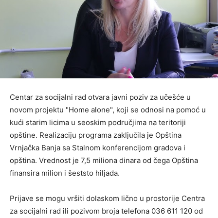
Centar za socijalni rad otvara javni poziv za učešće u
novom projektu "Home alone", koji se odnosi na pomoć u
kući starim licima u seoskim područjima na teritoriji
opštine. Realizaciju programa zaključila je Opština
Vrnjačka Banja sa Stalnom konferencijom gradova i
opština. Vrednost je 7,5 miliona dinara od čega Opština
finansira milion i šeststo hiljada.
Prijave se mogu vršiti dolaskom lično u prostorije Centra
za socijalni rad ili pozivom broja telefona 036 611 120 od