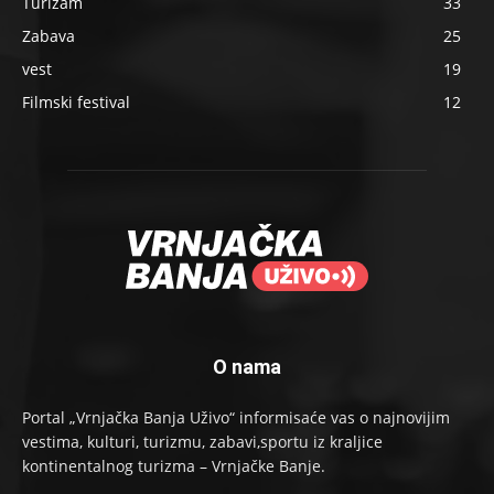
Turizam
33
Zabava
25
vest
19
Filmski festival
12
O nama
Portal „Vrnjačka Banja Uživo“ informisaće vas o najnovijim
vestima, kulturi, turizmu, zabavi,sportu iz kraljice
kontinentalnog turizma – Vrnjačke Banje.