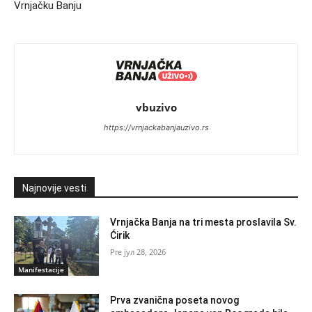
Vrnjačku Banju
vbuzivo
https://vrnjackabanjauzivo.rs
Najnovije vesti
Vrnjačka Banja na tri mesta proslavila Sv.
Ćirik
јул 28, 2026
Manifestacije
Prva zvanična poseta novog