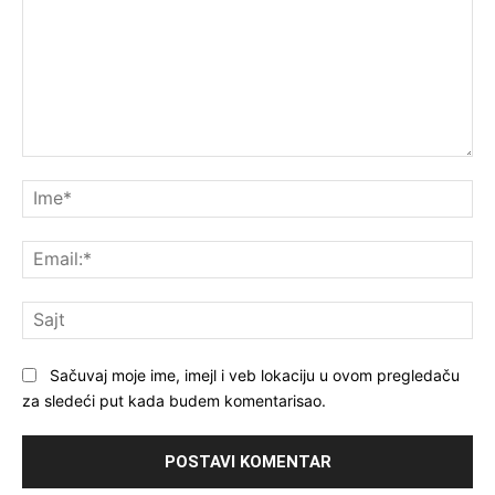
Komentar
Im
Ema
Saj
Sačuvaj moje ime, imejl i veb lokaciju u ovom pregledaču
za sledeći put kada budem komentarisao.