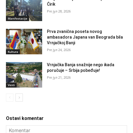
Ćirik
јул 28, 2026
Manifestacije
Prva zvanična poseta novog
ambasadora Japana van Beograda bila
Vrnjačkoj Banji
јул 24, 2026
Kultura
Vrnjačka Banja snažnije nego ikada
poručuje – Srbija pobeđuje!
јул 21, 2026
Vesti
Ostavi komentar