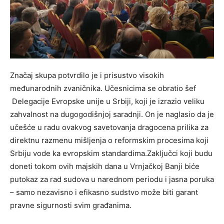
Značaj skupa potvrdilo je i prisustvo visokih
međunarodnih zvaničnika. Učesnicima se obratio šef
Delegacije Evropske unije u Srbiji, koji je izrazio veliku
zahvalnost na dugogodišnjoj saradnji. On je naglasio da je
učešće u radu ovakvog savetovanja dragocena prilika za
direktnu razmenu mišljenja o reformskim procesima koji
Srbiju vode ka evropskim standardima.Zaključci koji budu
doneti tokom ovih majskih dana u Vrnjačkoj Banji biće
putokaz za rad sudova u narednom periodu i jasna poruka
– samo nezavisno i efikasno sudstvo može biti garant
pravne sigurnosti svim građanima.