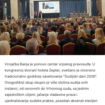
Vrnjačka Banja je ponovo centar srpskog pravosuđa. U
kongresnoj dvorani hotela Zepter, svečano je otvoreno
tradicionalno godišnje savetovanje "Sudijski dani 2026".
Ovogodišnji skup okupio je više stotina sudija svih
instanci, od osnovnih do Vrhovnog suda, sa jednim
zajedničkim ciljem: jačanje vladavine prava i
ujednačavanje sudske prakse, poseban akcenat stavljen