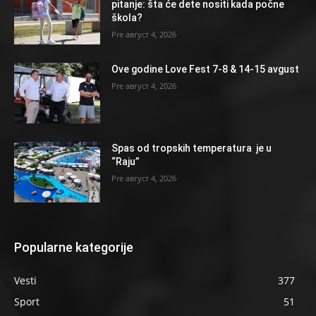
pitanje: šta će dete nositi kada počne
škola?
август 4, 2026
Ove godine Love Fest 7-8 & 14-15 avgust
август 4, 2026
Spas od tropskih temperatura je u
“Raju”
август 4, 2026
Popularne kategorije
Vesti
377
Sport
51