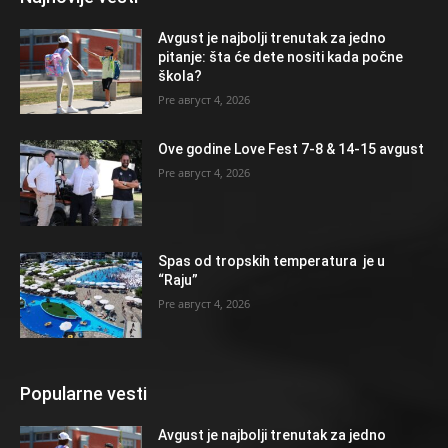
Avgust je najbolji trenutak za jedno
pitanje: šta će dete nositi kada počne
škola?
август 4, 2026
Ove godine Love Fest 7-8 & 14-15 avgust
август 4, 2026
Spas od tropskih temperatura je u
“Raju”
август 4, 2026
Popularne vesti
Avgust je najbolji trenutak za jedno