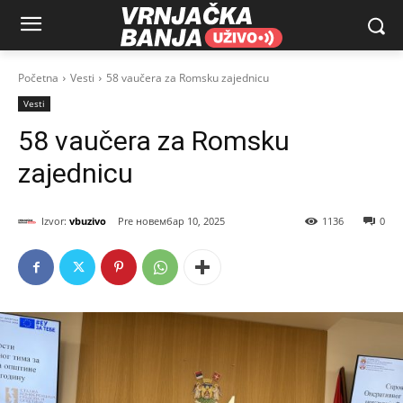
Početna
Vesti
58 vaučera za Romsku zajednicu
Vesti
58 vaučera za Romsku
zajednicu
Izvor:
vbuzivo
новембар 10, 2025
1136
0