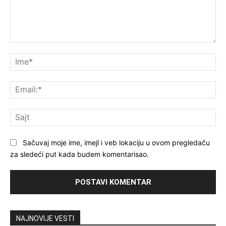
Komentar
Im
Ema
Saj
Sačuvaj moje ime, imejl i veb lokaciju u ovom pregledaču
za sledeći put kada budem komentarisao.
NAJNOVIJE VESTI