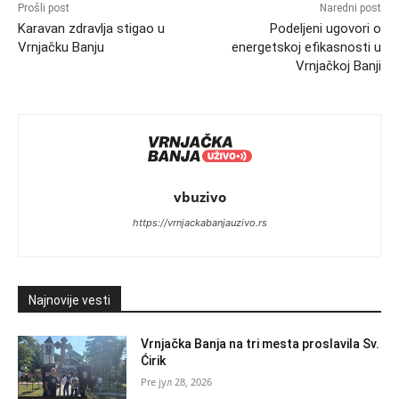
Prošli post
Naredni post
Karavan zdravlja stigao u
Podeljeni ugovori o
Vrnjačku Banju
energetskoj efikasnosti u
Vrnjačkoj Banji
vbuzivo
https://vrnjackabanjauzivo.rs
Najnovije vesti
Vrnjačka Banja na tri mesta proslavila Sv.
Ćirik
јул 28, 2026