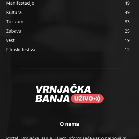
Manifestacije
49
Kultura
49
Turizam
33
Zabava
25
vest
19
Filmski festival
12
O nama
Portal „Vrnjačka Banja Uživo“ informisaće vas o najnovijim