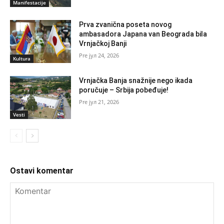
Manifestacije
Prva zvanična poseta novog
ambasadora Japana van Beograda bila
Vrnjačkoj Banji
јул 24, 2026
Kultura
Vrnjačka Banja snažnije nego ikada
poručuje – Srbija pobeđuje!
јул 21, 2026
Vesti
Ostavi komentar