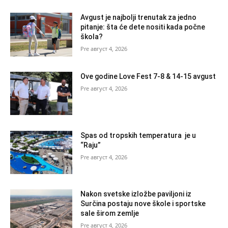
Avgust je najbolji trenutak za jedno
pitanje: šta će dete nositi kada počne
škola?
август 4, 2026
Ove godine Love Fest 7-8 & 14-15 avgust
август 4, 2026
Spas od tropskih temperatura je u
“Raju”
август 4, 2026
Nakon svetske izložbe paviljoni iz
Surčina postaju nove škole i sportske
sale širom zemlje
август 4, 2026