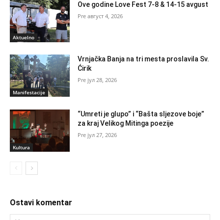
Ove godine Love Fest 7-8 & 14-15 avgust
август 4, 2026
Aktuelno
Vrnjačka Banja na tri mesta proslavila Sv.
Ćirik
јул 28, 2026
Manifestacije
“Umreti je glupo” i “Bašta sljezove boje”
za kraj Velikog Mitinga poezije
јул 27, 2026
Kultura
Ostavi komentar