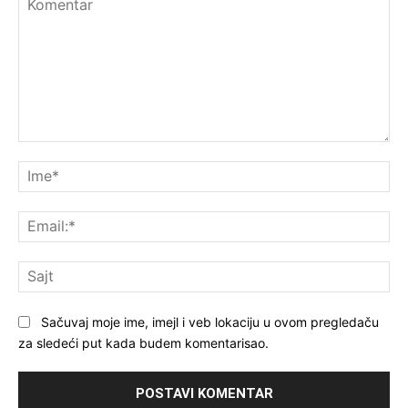
Komentar
Im
Ema
Saj
Sačuvaj moje ime, imejl i veb lokaciju u ovom pregledaču
za sledeći put kada budem komentarisao.