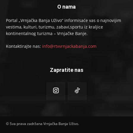
O nama
Portal „Vrnjačka Banja Uživo“ informisaće vas o najnovijim
vestima, kulturi, turizmu, zabavi,sportu iz kraljice
kontinentalnog turizma – Vrnjačke Banje.
Kontaktirajte nas:
info@rtvvrnjackabanja.com
Zapratite nas
© Sva prava zadržana Vrnjačka Banja Uživo.