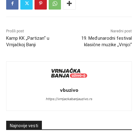
Prošli post
Naredni post
Kamp KK „Partizan“ u
19. Međunarodni festival
Vrnjačkoj Banji
klasične muzike „Vrnjci“
vbuzivo
https://vrnjackabanjauzivo.rs
Najnovije vesti