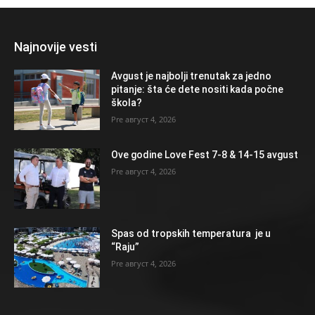
Najnovije vesti
Avgust je najbolji trenutak za jedno
pitanje: šta će dete nositi kada počne
škola?
август 4, 2026
Ove godine Love Fest 7-8 & 14-15 avgust
август 4, 2026
Spas od tropskih temperatura je u
“Raju”
август 4, 2026