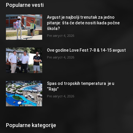
Popularne vesti
Avgust je najbolji trenutak za jedno
pitanje: šta će dete nositi kada počne
škola?
август 4, 2026
Ove godine Love Fest 7-8 & 14-15 avgust
август 4, 2026
Spas od tropskih temperatura je u
“Raju”
август 4, 2026
Popularne kategorije