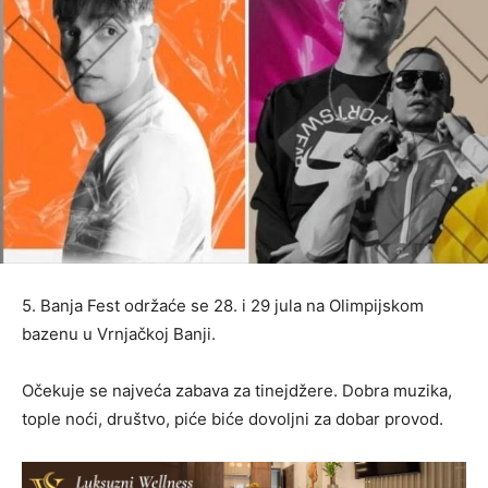
5. Banja Fest održaće se 28. i 29 jula na Olimpijskom
bazenu u Vrnjačkoj Banji.
Očekuje se najveća zabava za tinejdžere. Dobra muzika,
tople noći, društvo, piće biće dovoljni za dobar provod.