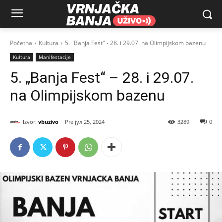
Početna
Kultura
5. "Banja Fest" - 28. i 29.07. na Olimpijskom bazenu
Kultura
Manifestacije
5. „Banja Fest“ – 28. i 29.07.
na Olimpijskom bazenu
Izvor:
vbuzivo
јул 25, 2024
3289
0