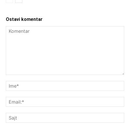
Ostavi komentar
Komentar
Im
Ema
Saj