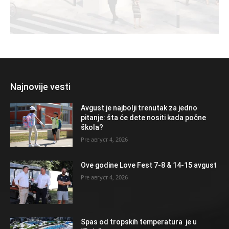
Najnovije vesti
Avgust je najbolji trenutak za jedno
pitanje: šta će dete nositi kada počne
škola?
август 4, 2026
Ove godine Love Fest 7-8 & 14-15 avgust
август 4, 2026
Spas od tropskih temperatura je u