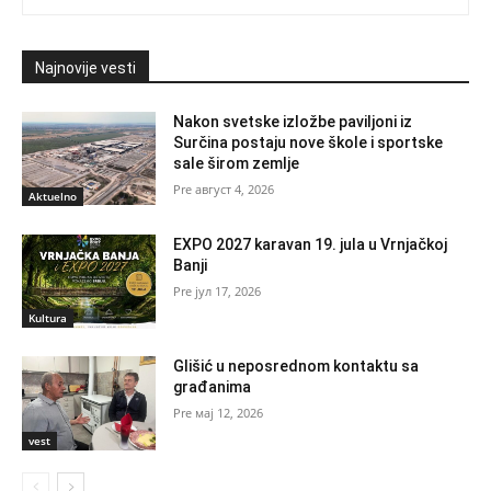
Najnovije vesti
Nakon svetske izložbe paviljoni iz
Surčina postaju nove škole i sportske
sale širom zemlje
август 4, 2026
Aktuelno
EXPO 2027 karavan 19. jula u Vrnjačkoj
Banji
јул 17, 2026
Kultura
Glišić u neposrednom kontaktu sa
građanima
мај 12, 2026
vest