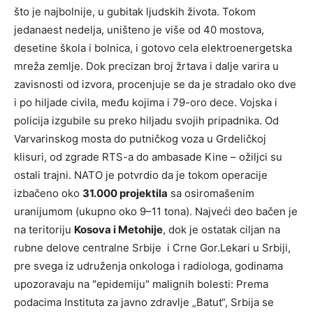
što je najbolnije, u gubitak ljudskih života. Tokom
jedanaest nedelja, uništeno je više od 40 mostova,
desetine škola i bolnica, i gotovo cela elektroenergetska
mreža zemlje. Dok precizan broj žrtava i dalje varira u
zavisnosti od izvora, procenjuje se da je stradalo oko dve
i po hiljade civila, među kojima i 79-oro dece. Vojska i
policija izgubile su preko hiljadu svojih pripadnika. Od
Varvarinskog mosta do putničkog voza u Grdeličkoj
klisuri, od zgrade RTS-a do ambasade Kine – ožiljci su
ostali trajni. NATO je potvrdio da je tokom operacije
izbačeno oko
31.000 projektila
sa osiromašenim
uranijumom (ukupno oko 9–11 tona). Najveći deo bačen je
na teritoriju
Kosova i Metohije
, dok je ostatak ciljan na
rubne delove centralne Srbije i Crne Gor.Lekari u Srbiji,
pre svega iz udruženja onkologa i radiologa, godinama
upozoravaju na "epidemiju" malignih bolesti: Prema
podacima Instituta za javno zdravlje „Batut“, Srbija se