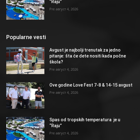
“Raju”
август 4, 2026
Popularne vesti
Avgust je najbolji trenutak za jedno
pitanje: šta će dete nositi kada počne
škola?
август 4, 2026
Ove godine Love Fest 7-8 & 14-15 avgust
август 4, 2026
Spas od tropskih temperatura je u
“Raju”
август 4, 2026