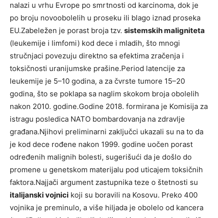
nalazi u vrhu Evrope po smrtnosti od karcinoma, dok je
po broju novoobolelih u proseku ili blago iznad proseka
EU.Zabeležen je porast broja tzv.
sistemskih maligniteta
(leukemije i limfomi) kod dece i mladih, što mnogi
stručnjaci povezuju direktno sa efektima zračenja i
toksičnosti uranijumske prašine.Period latencije za
leukemije je 5–10 godina, a za čvrste tumore 15–20
godina, što se poklapa sa naglim skokom broja obolelih
nakon 2010. godine.Godine 2018. formirana je Komisija za
istragu posledica NATO bombardovanja na zdravlje
građana.Njihovi preliminarni zaključci ukazali su na to da
je kod dece rođene nakon 1999. godine uočen porast
određenih malignih bolesti, sugerišući da je došlo do
promene u genetskom materijalu pod uticajem toksičnih
faktora.Najjači argument zastupnika teze o štetnosti su
italijanski vojnici
koji su boravili na Kosovu. Preko 400
vojnika je preminulo, a više hiljada je obolelo od kancera