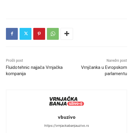
Prošli post
Naredni post
Fluidotehnic najjača Vrnjačka
Vrnjčanka u Evropskom
kompanija
parlamentu
vbuzivo
https://vrnjackabanjauzivo.rs