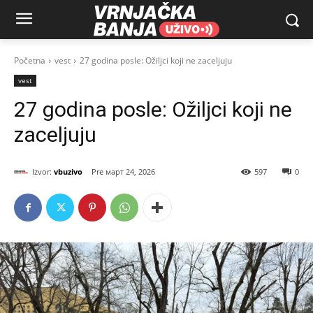
Početna
vest
27 godina posle: Ožiljci koji ne zaceljuju
vest
27 godina posle: Ožiljci koji ne
zaceljuju
Izvor:
vbuzivo
март 24, 2026
597
0