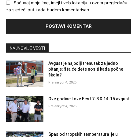
Sačuvaj moje ime, imejl i veb lokaciju u ovom pregledaču
za sledeći put kada budem komentarisao.
NAJNOVIJE VESTI
Avgust je najbolji trenutak za jedno
pitanje: šta će dete nositi kada počne
škola?
август 4, 2026
Ove godine Love Fest 7-8 & 14-15 avgust
август 4, 2026
Spas od tropskih temperatura je u