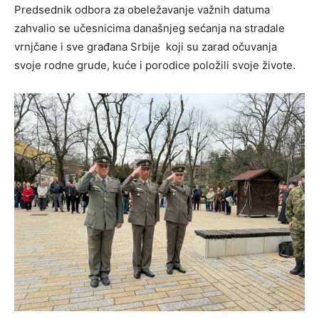
Predsednik odbora za obeležavanje važnih datuma
zahvalio se učesnicima današnjeg sećanja na stradale
vrnjčane i sve građana Srbije koji su zarad očuvanja
svoje rodne grude, kuće i porodice položili svoje živote.