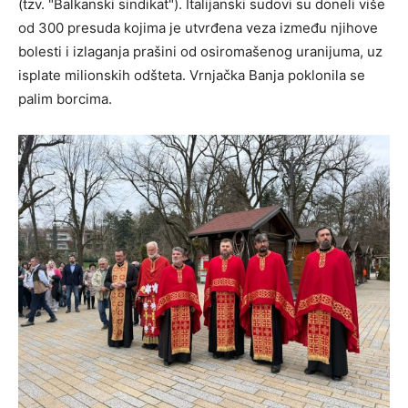
(tzv. "Balkanski sindikat"). Italijanski sudovi su doneli više
od 300 presuda kojima je utvrđena veza između njihove
bolesti i izlaganja prašini od osiromašenog uranijuma, uz
isplate milionskih odšteta. Vrnjačka Banja poklonila se
palim borcima.