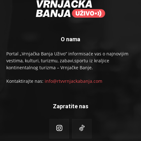
O nama
Portal „Vrnjačka Banja Uživo“ informisaće vas o najnovijim
vestima, kulturi, turizmu, zabavi,sportu iz kraljice
kontinentalnog turizma – Vrnjačke Banje.
Kontaktirajte nas:
info@rtvvrnjackabanja.com
Zapratite nas