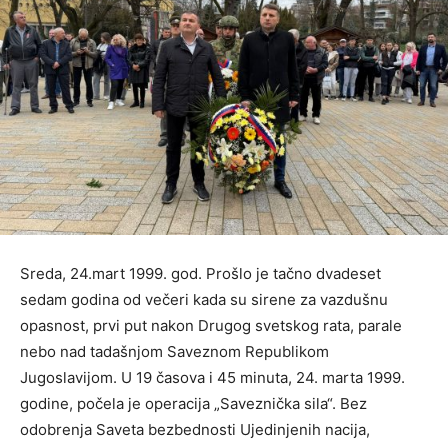
Sreda, 24.mart 1999. god. Prošlo je tačno dvadeset
sedam godina od večeri kada su sirene za vazdušnu
opasnost, prvi put nakon Drugog svetskog rata, parale
nebo nad tadašnjom Saveznom Republikom
Jugoslavijom. U 19 časova i 45 minuta, 24. marta 1999.
godine, počela je operacija „Saveznička sila“. Bez
odobrenja Saveta bezbednosti Ujedinjenih nacija,