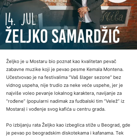
Željko je u Mostaru bio poznat kao kvalitetan pevač
zabavne muzike koji je pevao pesme Kemala Montena.
Učestvovao je na festivalima “Vaš šlager sezone” bez
vidnog uspeha, nije trudio za neke veće uspehe, jer je
najviše voleo pevanje lokalnog karaktera, navijanje za
“rođene” (popularni nadimak za fudbalski tim “Velež” iz
Mostara) i vođenje svog kafića u centru grada.
Po izbijanju rata Željko kao izbeglica stiže u Beograd, gde
je pevao po beogradskim diskotekama i kafanama. Tek