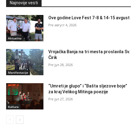
Najnovije vesti
Ove godine Love Fest 7-8 & 14-15 avgust
август 4, 2026
Aktuelno
Vrnjačka Banja na tri mesta proslavila Sv.
Ćirik
јул 28, 2026
Manifestacije
“Umreti je glupo” i “Bašta sljezove boje”
za kraj Velikog Mitinga poezije
јул 27, 2026
Kultura