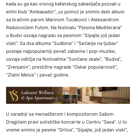
kada su ga kao vrsnog kafanskog zabavljača pozvali u
elitni klub “Ambasador”, uz pomoć je snimio debi album
sa bračnim parom Marinom Tucaković i Aleksandrom
Radulovićem Futom. Na festivalu “Pjesma Mediterana”
u Budvi osvaja nagradu sa pesmom “Sipajte još jedan
viski”. Sa dva albuma “Sudbina” i “Sećanje na ljubav”
postaje najpopularniji pevač zabavne i pop-muzike,
osvaja odličja na festivalima “Sunčane skale”, “Budva”,
“Zrenjanin”, prestižne nagrade “Oskar popularnosti”,
“Zlatni Melos” i pevač godine.
U saradnji sa menadžerom i kompozitorom Sašom
Dragićem pravi solističke koncerte u Centru “Sava”. U to
vreme snimio je pesme “Grlica”, “Sipajte, još jedan viski”,