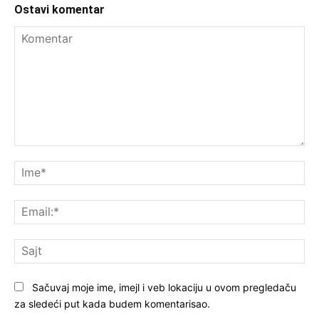
Ostavi komentar
Komentar
Im
Ema
Saj
Sačuvaj moje ime, imejl i veb lokaciju u ovom pregledaču
za sledeći put kada budem komentarisao.