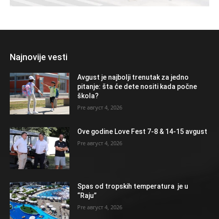
Najnovije vesti
Avgust je najbolji trenutak za jedno
pitanje: šta će dete nositi kada počne
škola?
август 4, 2026
Ove godine Love Fest 7-8 & 14-15 avgust
август 4, 2026
Spas od tropskih temperatura je u
“Raju”
август 4, 2026