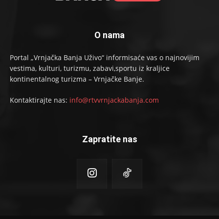
O nama
Portal „Vrnjačka Banja Uživo“ informisaće vas o najnovijim
vestima, kulturi, turizmu, zabavi,sportu iz kraljice
kontinentalnog turizma – Vrnjačke Banje.
Kontaktirajte nas:
info@rtvvrnjackabanja.com
Zapratite nas