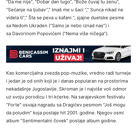
“Da me nije”, “Dobar dan tugo”, “Bože čuvaj tu zenu”,
“Sećanje na ljubav”,” Imaš me u šaci “,” Sunca nikad ne
videla ti”,” Šta se peva u kafani “, sjajne duetske pesme
sa Nedom Ukraden (“Samo je nebo iznad nas”) i
sa Davorinom Popovićem (“Nema više ničega”).
Kao komercijalna zvezda pop-muzike, vredno radi turneje
i jedan je od onih koji je i danas popularan na prostorima
nekadašnje Jugoslavije. Skroman je i najviše voli odmor
uz svoju porodicu i tri kćerke. Na sarajevskom festivalu
“Forte” osvaja nagradu sa Dragićev pesmom “Još mogu
da poludim” koja postaje hit 2001. godine. Njegov osmi
album “Sentimentalni čovek” postaje album godine.