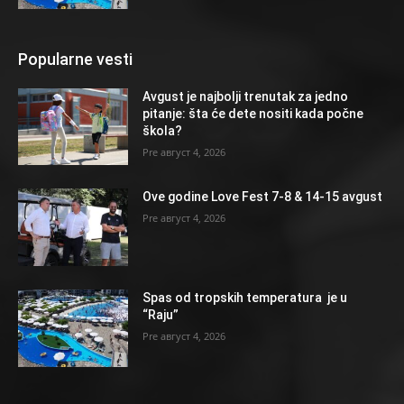
Popularne vesti
Avgust je najbolji trenutak za jedno
pitanje: šta će dete nositi kada počne
škola?
август 4, 2026
Ove godine Love Fest 7-8 & 14-15 avgust
август 4, 2026
Spas od tropskih temperatura je u
“Raju”
август 4, 2026