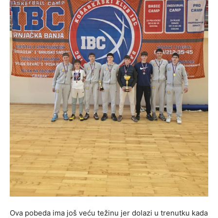
Ova pobeda ima još veću težinu jer dolazi u trenutku kada