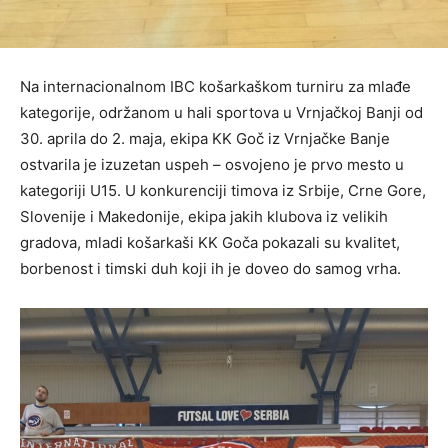
Na internacionalnom IBC košarkaškom turniru za mlađe
kategorije, održanom u hali sportova u Vrnjačkoj Banji od
30. aprila do 2. maja, ekipa KK Goč iz Vrnjačke Banje
ostvarila je izuzetan uspeh – osvojeno je prvo mesto u
kategoriji U15. U konkurenciji timova iz Srbije, Crne Gore,
Slovenije i Makedonije, ekipa jakih klubova iz velikih
gradova, mladi košarkaši KK Goča pokazali su kvalitet,
borbenost i timski duh koji ih je doveo do samog vrha.