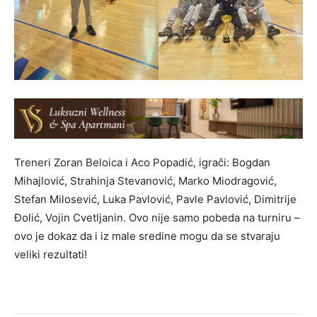
Treneri Zoran Beloica i Aco Popadić, igrači: Bogdan
Mihajlović, Strahinja Stevanović, Marko Miodragović,
Stefan Milosević, Luka Pavlović, Pavle Pavlović, Dimitrije
Đolić, Vojin Cvetljanin. Ovo nije samo pobeda na turniru –
ovo je dokaz da i iz male sredine mogu da se stvaraju
veliki rezultati!