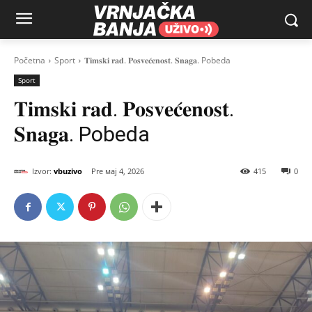
Početna
Sport
𝐓𝐢𝐦𝐬𝐤𝐢 𝐫𝐚𝐝. 𝐏𝐨𝐬𝐯𝐞𝐜́𝐞𝐧𝐨𝐬𝐭. 𝐒𝐧𝐚𝐠𝐚. Pobeda
Sport
𝐓𝐢𝐦𝐬𝐤𝐢 𝐫𝐚𝐝. 𝐏𝐨𝐬𝐯𝐞𝐜́𝐞𝐧𝐨𝐬𝐭.
𝐒𝐧𝐚𝐠𝐚. Pobeda
Izvor:
vbuzivo
мај 4, 2026
415
0