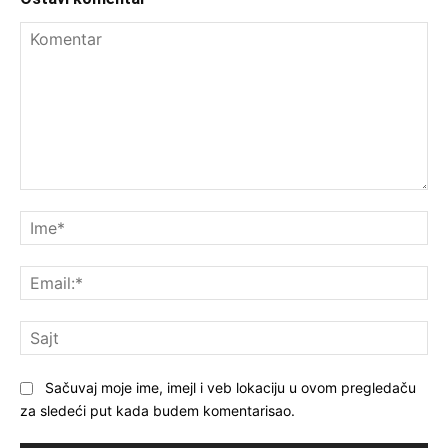
Komentar
Im
Ema
Saj
Sačuvaj moje ime, imejl i veb lokaciju u ovom pregledaču
za sledeći put kada budem komentarisao.