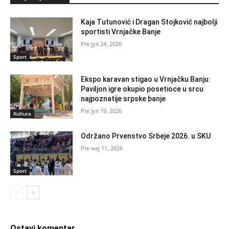
Kaja Tutunović i Dragan Stojković najbolji
sportisti Vrnjačke Banje
јул 24, 2026
Sport
Ekspo karavan stigao u Vrnjačku Banju:
Paviljon igre okupio posetioce u srcu
najpoznatije srpske banje
јул 19, 2026
Kultura
Održano Prvenstvo Srbeje 2026. u SKU
мај 11, 2026
Sport
Ostavi komentar