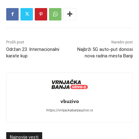
Prošli post
Naredni post
Održan 23. Internacionalni
Najbrži 5G auto-put donosi
karate kup
nova radna mesta Banji
vbuzivo
https://vrnjackabanjauzivo.rs
Najnovije vesti