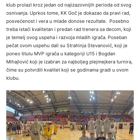
klub prolazi kroz jedan od najizazovnijih perioda od svog
osnivanja. Uprkos tome, KK Goč je dokazao da pravi rad,
posvećenost i vera u mlade donose rezultate. Posebno
treba istaći kvalitetan i predan rad trenera sa decom, koji
je temelj ovog uspeha i razvoja mladih igrača. Poseban
pečat ovom uspehu dali su Strahinja Stevanović, koji je
poneo titulu MVP igrača u kategoriji U15 i Bogdan
Mihajlović koji je izabran za najboljeg plejmejkera turnira,
čime su potvrdili kvalitet koji se godinama gradi u ovom
klubu.