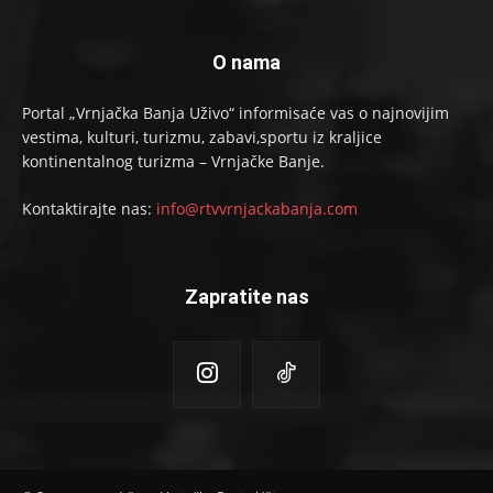
O nama
Portal „Vrnjačka Banja Uživo“ informisaće vas o najnovijim
vestima, kulturi, turizmu, zabavi,sportu iz kraljice
kontinentalnog turizma – Vrnjačke Banje.
Kontaktirajte nas:
info@rtvvrnjackabanja.com
Zapratite nas