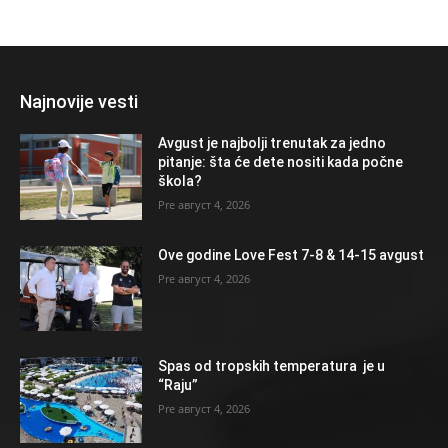
Najnovije vesti
Avgust je najbolji trenutak za jedno
pitanje: šta će dete nositi kada počne
škola?
август 4, 2026
Ove godine Love Fest 7-8 & 14-15 avgust
август 4, 2026
Spas od tropskih temperatura je u
“Raju”
август 4, 2026