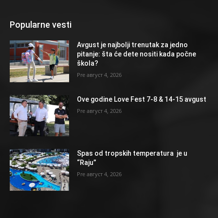
Popularne vesti
Avgust je najbolji trenutak za jedno
pitanje: šta će dete nositi kada počne
škola?
август 4, 2026
Ove godine Love Fest 7-8 & 14-15 avgust
август 4, 2026
Spas od tropskih temperatura je u
“Raju”
август 4, 2026