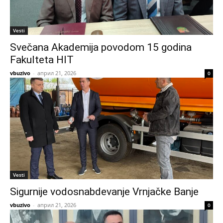
Vesti
Svečana Akademija povodom 15 godina
Fakulteta HIT
vbuzivo
-
април 21, 2026
0
Vesti
Sigurnije vodosnabdevanje Vrnjačke Banje
vbuzivo
-
април 21, 2026
0