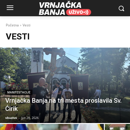
Početna
Vesti
VESTI
MANIFESTACIJE
Vrnjačka Banja na tri mesta proslavila Sv.
Ćirik
vbuzivo
-
јул 28, 2026