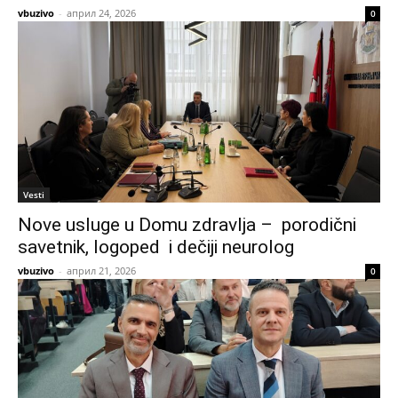
vbuzivo
-
април 24, 2026
0
Vesti
Nove usluge u Domu zdravlja – porodični
savetnik, logoped i dečiji neurolog
vbuzivo
-
април 21, 2026
0