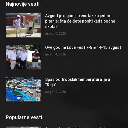
Najnovije vesti
Avgust je najbolji trenutak za jedno
pitanje: šta će dete nositi kada počne
škola?
август 4, 2026
Ove godine Love Fest 7-8 & 14-15 avgust
август 4, 2026
Spas od tropskih temperatura je u
“Raju”
август 4, 2026
Popularne vesti