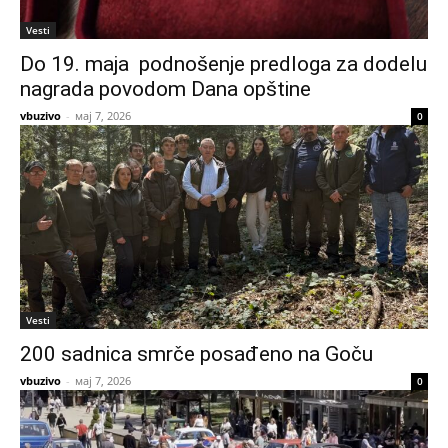
Vesti
Do 19. maja podnošenje predloga za dodelu
nagrada povodom Dana opštine
vbuzivo
-
мај 7, 2026
0
Vesti
200 sadnica smrče posađeno na Goču
vbuzivo
-
мај 7, 2026
0