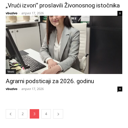
„Vrući izvori“ proslavili Živonosnog istočnika
vbuzivo
-
април 17, 2026
0
Vesti
Agrarni podsticaji za 2026. godinu
vbuzivo
-
април 17, 2026
0
2
3
4