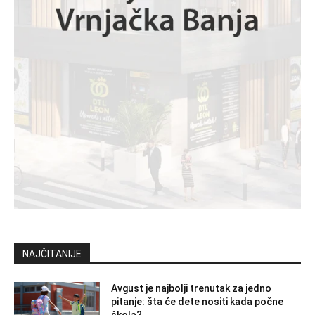
NAJČITANIJE
Avgust je najbolji trenutak za jedno
pitanje: šta će dete nositi kada počne
škola?