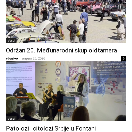
Vesti
Održan 20. Međunarodni skup oldtamera
vbuzivo
-
април 28, 2026
0
Vesti
Patolozi i citolozi Srbije u Fontani