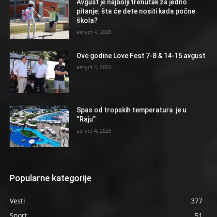
Avgust je najbolji trenutak za jedno
pitanje: šta će dete nositi kada počne
škola?
август 4, 2026
Ove godine Love Fest 7-8 & 14-15 avgust
август 4, 2026
Spas od tropskih temperatura je u
“Raju”
август 4, 2026
Popularne kategorije
Vesti
377
Sport
51