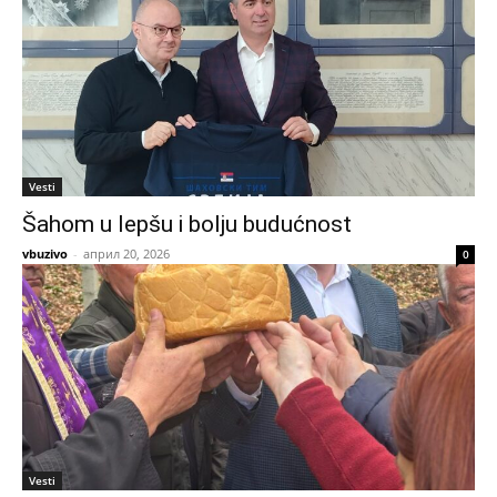
Vesti
Šahom u lepšu i bolju budućnost
vbuzivo
-
април 20, 2026
0
Vesti