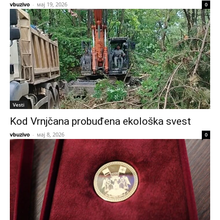
vbuzivo
-
мај 19, 2026
0
Vesti
Kod Vrnjčana probuđena ekološka svest
vbuzivo
-
мај 8, 2026
0