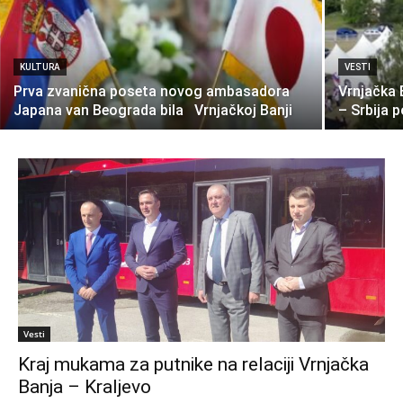
KULTURA
VESTI
Prva zvanična poseta novog ambasadora
Vrnjačka 
Japana van Beograda bila Vrnjačkoj Banji
– Srbija 
Vesti
Kraj mukama za putnike na relaciji Vrnjačka
Banja – Kraljevo